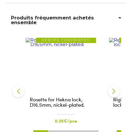
Produits fréquemment achetés
ensemble
VENTES CONJOINTES
VE
Rosette for Hekna lock,
Right-h
D16.5mm, nickel-plated.
lock
0.25€/pce