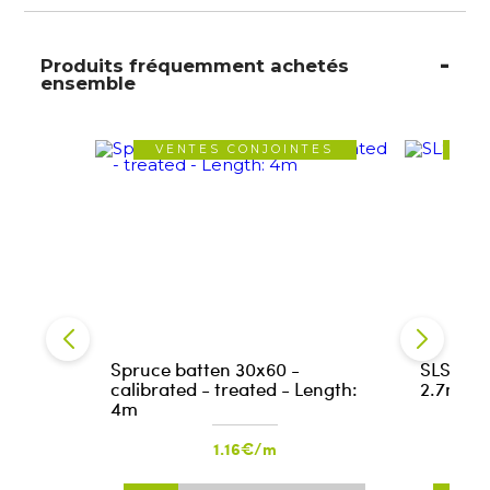
Produits fréquemment achetés
ensemble
VENTES CONJOINTES
VE
Spruce batten 30x60 -
SLS 38x
calibrated - treated - Length:
2.7m
4m
1.16€/m