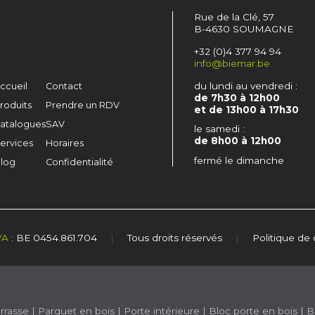
Rue de la Clé, 57
B-4630 SOUMAGNE
+32 (0)4 377 94 94
info@biemar.be
du lundi au vendredi :
ccueil
Contact
de 7h30 à 12h00
roduits
Prendre un RDV
et de 13h00 à 17h30
atalogues
SAV
le samedi :
de 8h00 à 12h00
ervices
Horaires
fermé le dimanche
log
Confidentialité
VA
: BE 0454.861.704
|
Tous droits réservés
|
Politique de 
rrasse
|
Parquet en bois
|
Porte intérieure
|
Bloc porte en bois
|
B