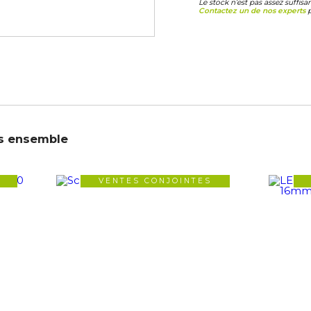
Le stock n’est pas assez suffis
Contactez un de nos experts
p
s ensemble
VENTES CONJOINTES