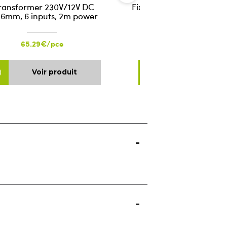
ransformer 230V/12V DC
Fix-all Turbo white 290m
16mm, 6 inputs, 2m power
65.29€/pce
12.45€/pce
Voir produit
Voir produ