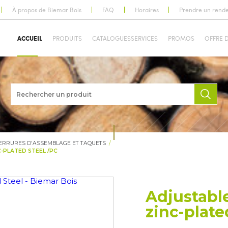
À propos de Biemar Bois
FAQ
Horaires
Prendre un rend
ACCUEIL
PRODUITS
CATALOGUES
SERVICES
PROMOS
OFFRE 
ERRURES D'ASSEMBLAGE ET TAQUETS
-PLATED STEEL /PC
Adjustable
zinc-plate