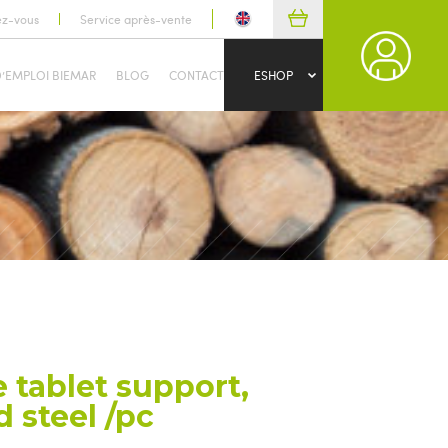
ez-vous
Service après-vente
D’EMPLOI BIEMAR
BLOG
CONTACT
ESHOP
 tablet support,
d steel /pc