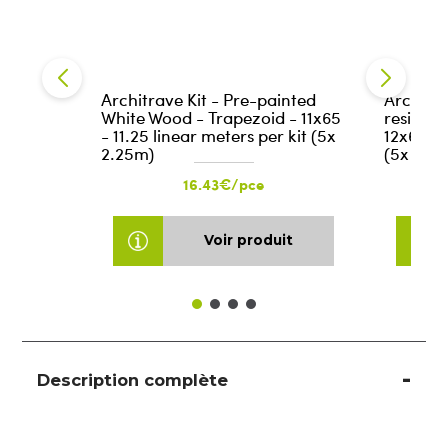
Architrave Kit - Pre-painted
Architra
White Wood - Trapezoid - 11x65
resistan
- 11.25 linear meters per kit (5x
12x68 - 
2.25m)
(5x 2.2
16.43€/pce
Voir produit
Description complète