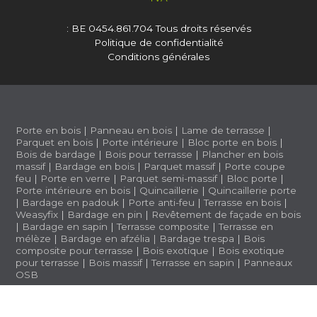
: BE 0454.861.704
Tous droits réservés
Politique de confidentialité
Conditions générales
Porte en bois
|
Panneau en bois
|
Lame de terrasse
|
Parquet en bois
|
Porte intérieure
|
Bloc porte en bois
|
Bois de bardage
|
Bois pour terrasse
|
Plancher en bois
massif
|
Bardage en bois
|
Parquet massif
|
Porte coupe
feu
|
Porte en verre
|
Parquet semi-massif
|
Bloc porte
|
Porte intérieure en bois
|
Quincaillerie
|
Quincaillerie porte
|
Bardage en padouk
|
Porte anti-feu
|
Terrasse en bois
|
Weasyfix
|
Bardage en pin
|
Revêtement de façade en bois
|
Bardage en sapin
|
Terrasse composite
|
Terrasse en
mélèze
|
Bardage en afzélia |
Bardage trespa
|
Bois
composite pour terrasse
|
Bois exotique
|
Bois exotique
pour terrasse
|
Bois massif
|
Terrasse en sapin
|
Panneaux
OSB