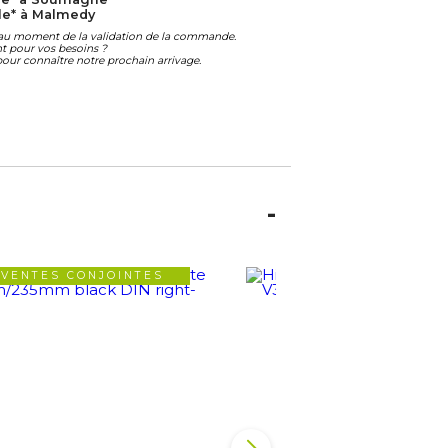
le* à Malmedy
é au moment de la validation de la commande.
ant pour vos besoins ?
our connaître notre prochain arrivage.
VENTES CONJOINTES
VENTES CONJOIN