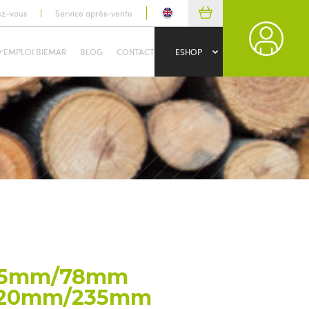
ez-vous
Service après-vente
D’EMPLOI BIEMAR
BLOG
CONTACT
ESHOP
 55mm/78mm
e 20mm/235mm