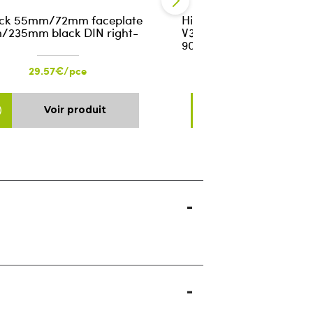
ck 55mm/72mm faceplate
Hinge set design for ove
235mm black DIN right-
V3420 Matte Black RAL
9005/piece
29.57€/pce
9.52€/pce
Voir produit
Voir produ