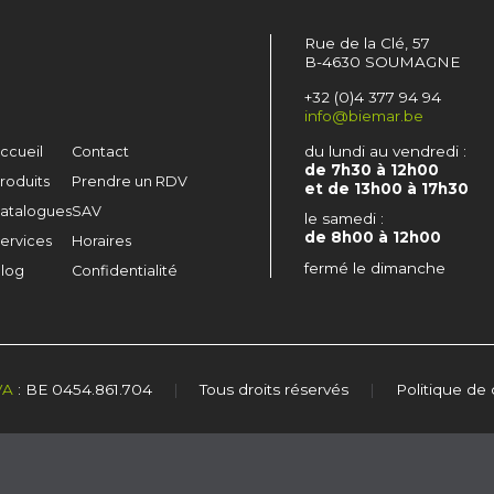
Rue de la Clé, 57
B-4630 SOUMAGNE
+32 (0)4 377 94 94
info@biemar.be
du lundi au vendredi :
ccueil
Contact
de 7h30 à 12h00
roduits
Prendre un RDV
et de 13h00 à 17h30
atalogues
SAV
le samedi :
de 8h00 à 12h00
ervices
Horaires
fermé le dimanche
log
Confidentialité
VA
: BE 0454.861.704
|
Tous droits réservés
|
Politique de 