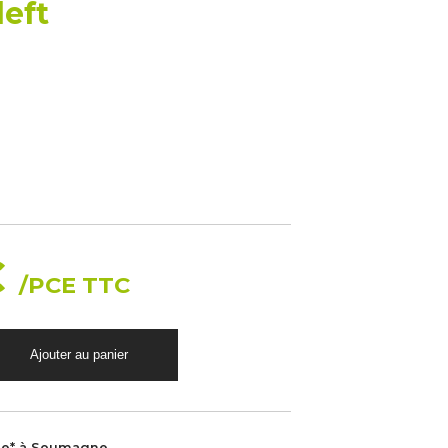
left
€
/PCE TTC
le* à Soumagne