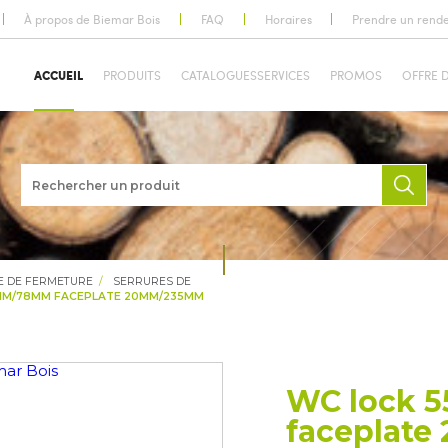
À propos de Biemar Bois
FAQ
Horaires
Prendre un rend
ACCUEIL
PRODUITS
CATALOGUES
SERVICES
PROMOS
OFFRE 
E DE FERMETURE
SERRURES DE
MM/78MM FACEPLATE 20MM/235MM
WC lock
faceplat