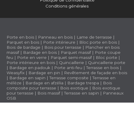
Politique de confidentialité
Conditions générales
Porte en bois
|
Panneau en bois
|
Lame de terrasse
|
Parquet en bois
|
Porte intérieure
|
Bloc porte en bois
|
Bois de bardage
|
Bois pour terrasse
|
Plancher en bois
massif
|
Bardage en bois
|
Parquet massif
|
Porte coupe
feu
|
Porte en verre
|
Parquet semi-massif
|
Bloc porte
|
Porte intérieure en bois
|
Quincaillerie
|
Quincaillerie porte
|
Bardage en padouk
|
Porte anti-feu
|
Terrasse en bois
|
Weasyfix
|
Bardage en pin
|
Revêtement de façade en bois
|
Bardage en sapin
|
Terrasse composite
|
Terrasse en
mélèze
|
Bardage en afzélia |
Bardage trespa
|
Bois
composite pour terrasse
|
Bois exotique
|
Bois exotique
pour terrasse
|
Bois massif
|
Terrasse en sapin
|
Panneaux
OSB
BWS 1.3.5 (a1b2ff6)