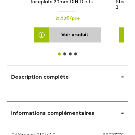
faceplate 20mm DIN D alts
Steel Ro
3
21.93€/pce
Voir produit
Description complète
Informations complémentaires
Référence BIEMAR
88022735