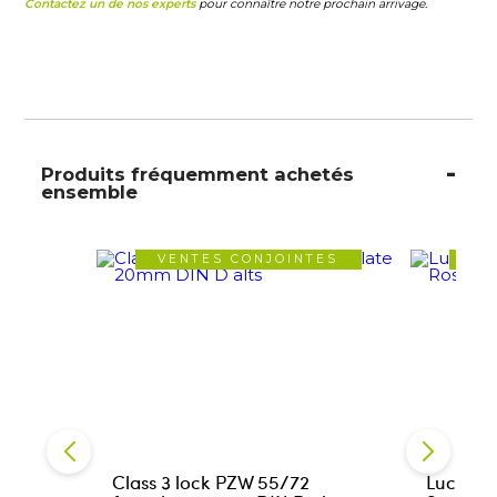
Contactez un de nos experts
pour connaître notre prochain arrivage.
Produits fréquemment achetés
ensemble
VENTES CONJOINTES
VE
Class 3 lock PZW 55/72
Lucia Se