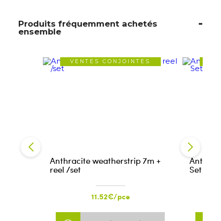
Produits fréquemment achetés
ensemble
VENTES CONJOINTES
VE
Anthracite weatherstrip 7m +
Anthrac
reel /set
Set
11.52€/pce