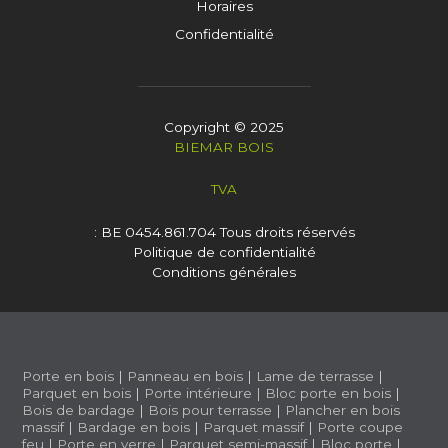
Horaires
Confidentialité
Copyright © 2025
BIEMAR BOIS
TVA
: BE 0454.861.704
Tous droits réservés
Politique de confidentialité
Conditions générales
Porte en bois
|
Panneau en bois
|
Lame de terrasse
|
Parquet en bois
|
Porte intérieure
|
Bloc porte en bois
|
Bois de bardage
|
Bois pour terrasse
|
Plancher en bois
massif
|
Bardage en bois
|
Parquet massif
|
Porte coupe
feu
|
Porte en verre
|
Parquet semi-massif
|
Bloc porte
|