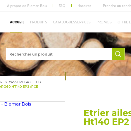
À propos de Biemar Bois
FAQ
Horaires
Prendre un rend
ACCUEIL
PRODUITS
CATALOGUES
SERVICES
PROMOS
OFFRE 
RES D'ASSEMBLAGE ET DE
LARG60 HT140 EP2 /PCE
Etrier ail
Ht140 EP2