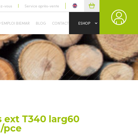
ez-vous
Service après-vente
D’EMPLOI BIEMAR
BLOG
CONTACT
ESHOP
es ext T340 larg60
 /pce