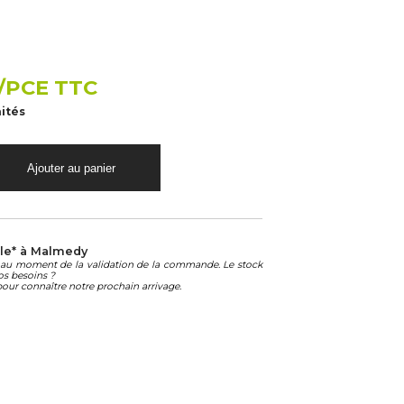
/PCE TTC
nités
le* à Malmedy
té au moment de la validation de la commande. Le stock
os besoins ?
our connaître notre prochain arrivage.