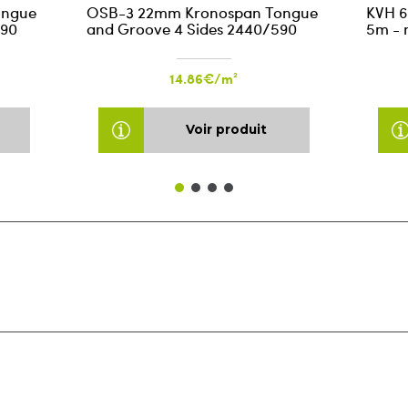
ongue
OSB-3 22mm Kronospan Tongue
KVH 6
590
and Groove 4 Sides 2440/590
5m - n
14.86€/m²
Voir produit