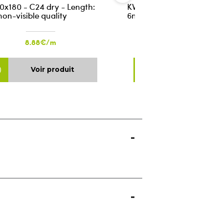
0x180 - C24 dry - Length:
KVH 60x180 - C24 dry - 
on-visible quality
6m - non-visible quality
8.88€/m
8.88€/m
Voir produit
Voir produ