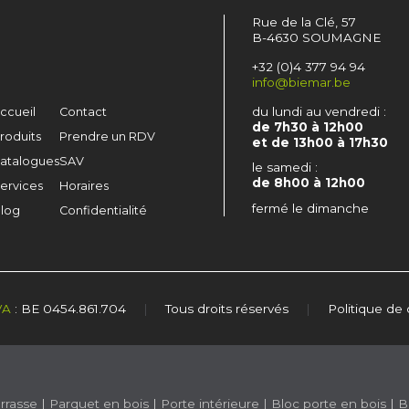
Rue de la Clé, 57
B-4630 SOUMAGNE
+32 (0)4 377 94 94
info@biemar.be
du lundi au vendredi :
ccueil
Contact
de 7h30 à 12h00
roduits
Prendre un RDV
et de 13h00 à 17h30
atalogues
SAV
le samedi :
de 8h00 à 12h00
ervices
Horaires
fermé le dimanche
log
Confidentialité
VA
: BE 0454.861.704
|
Tous droits réservés
|
Politique de 
rrasse
|
Parquet en bois
|
Porte intérieure
|
Bloc porte en bois
|
B