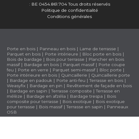
: BE 0454.861.704
Tous droits réservés
Politique de confidentialité
Conditions générales
Porte en bois
|
Panneau en bois
|
Lame de terrasse
|
Parquet en bois
|
Porte intérieure
|
Bloc porte en bois
|
Bois de bardage
|
Bois pour terrasse
|
Plancher en bois
massif
|
Bardage en bois
|
Parquet massif
|
Porte coupe
feu
|
Porte en verre
|
Parquet semi-massif
|
Bloc porte
|
Porte intérieure en bois
|
Quincaillerie
|
Quincaillerie porte
|
Bardage en padouk
|
Porte anti-feu
|
Terrasse en bois
|
Weasyfix
|
Bardage en pin
|
Revêtement de façade en bois
|
Bardage en sapin
|
Terrasse composite
|
Terrasse en
mélèze
|
Bardage en afzélia |
Bardage trespa
|
Bois
composite pour terrasse
|
Bois exotique
|
Bois exotique
pour terrasse
|
Bois massif
|
Terrasse en sapin
|
Panneaux
OSB