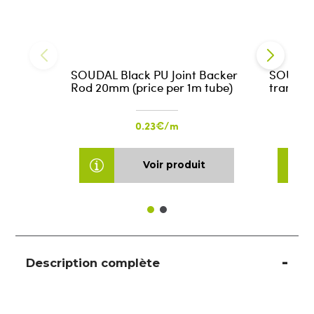
SOUDAL Black PU Joint Backer
SOUDAL 
Rod 20mm (price per 1m tube)
transpa
0.23€/m
Voir produit
Description complète