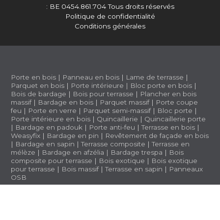
: BE 0454.861.704
Tous droits réservés
Politique de confidentialité
Conditions générales
Porte en bois
|
Panneau en bois
|
Lame de terrasse
|
Parquet en bois
|
Porte intérieure
|
Bloc porte en bois
|
Bois de bardage
|
Bois pour terrasse
|
Plancher en bois
massif
|
Bardage en bois
|
Parquet massif
|
Porte coupe
feu
|
Porte en verre
|
Parquet semi-massif
|
Bloc porte
|
Porte intérieure en bois
|
Quincaillerie
|
Quincaillerie porte
|
Bardage en padouk
|
Porte anti-feu
|
Terrasse en bois
|
Weasyfix
|
Bardage en pin
|
Revêtement de façade en bois
|
Bardage en sapin
|
Terrasse composite
|
Terrasse en
mélèze
|
Bardage en afzélia |
Bardage trespa
|
Bois
composite pour terrasse
|
Bois exotique
|
Bois exotique
pour terrasse
|
Bois massif
|
Terrasse en sapin
|
Panneaux
OSB