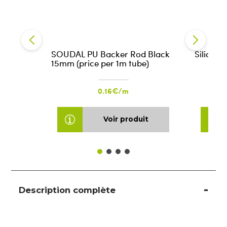
SOUDAL PU Backer Rod Black
Silicone
15mm (price per 1m tube)
0.16€/m
Voir produit
Description complète