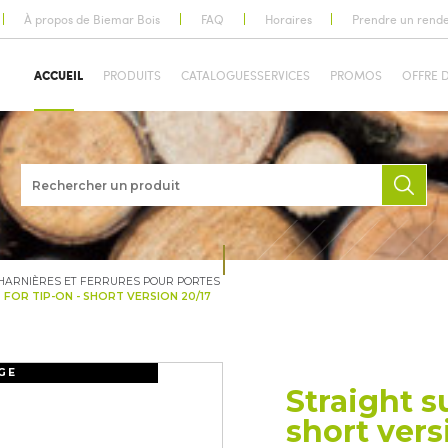
À propos de Biemar Bois
FAQ
Horaires
Prendre un rend
ACCUEIL
PRODUITS
CATALOGUES
SERVICES
PROMOS
OFFRE 
HARNIÈRES ET FERRURES POUR PORTES
FOR TIP-ON - SHORT VERSION 20/17
GE
Straight s
short vers