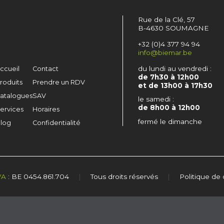
Rue de la Clé, 57
B-4630 SOUMAGNE
+32 (0)4 377 94 94
info@biemar.be
du lundi au vendredi :
ccueil
Contact
de 7h30 à 12h00
roduits
Prendre un RDV
et de 13h00 à 17h30
atalogues
SAV
le samedi :
de 8h00 à 12h00
ervices
Horaires
fermé le dimanche
log
Confidentialité
VA
: BE 0454.861.704
|
Tous droits réservés
|
Politique de 