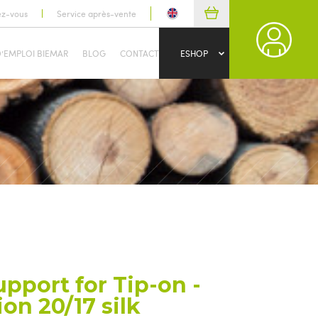
ez-vous
Service après-vente
D’EMPLOI BIEMAR
BLOG
CONTACT
ESHOP
upport for Tip-on -
ion 20/17 silk