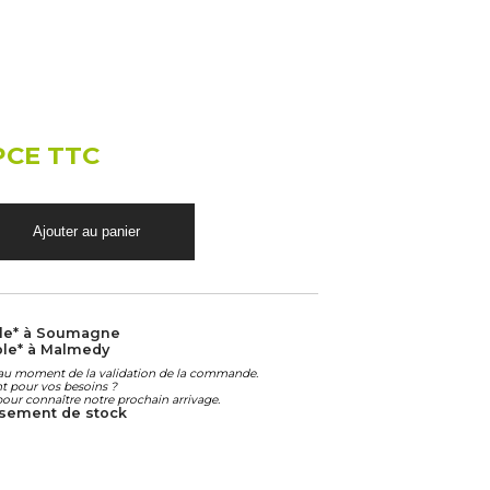
PCE TTC
le* à Soumagne
ble* à Malmedy
é au moment de la validation de la commande.
ant pour vos besoins ?
our connaître notre prochain arrivage.
uisement de stock