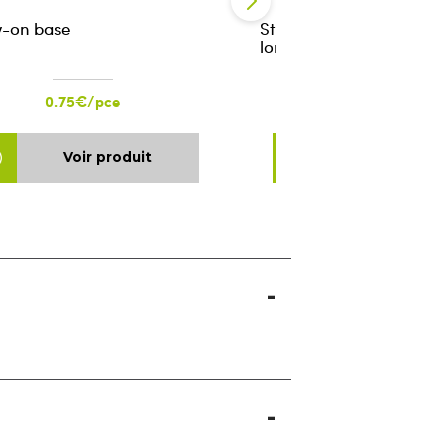
-on base
Straight support for Tip
long version 20/32 silk 
0.75€/pce
1.12€/pce
Voir produit
Voir produ