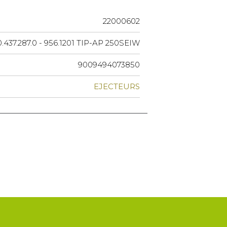
22000602
0.437.287.0 - 956.1201 TIP-AP 250SEIW
9009494073850
EJECTEURS