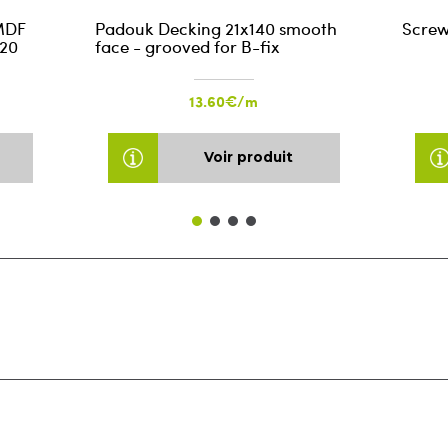
MDF
Padouk Decking 21x140 smooth
Screw
220
face - grooved for B-fix
13.60€/m
Voir produit