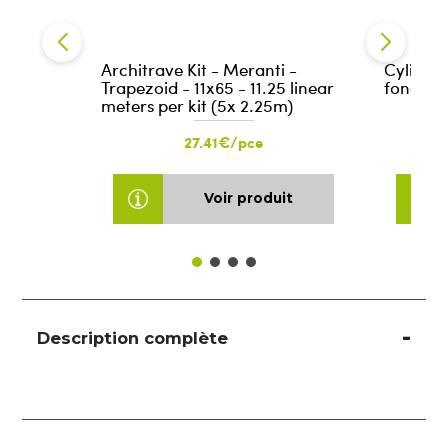
Architrave Kit - Meranti -
Cylindr
Trapezoid - 11x65 - 11.25 linear
fonction
meters per kit (5x 2.25m)
27.41€/pce
Voir produit
Description complète