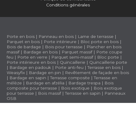
Conditions générales
Porte en bois
|
Panneau en bois
|
Lame de terrasse
|
Parquet en bois
|
Porte intérieure
|
Bloc porte en bois
|
Bois de bardage
|
Bois pour terrasse
|
Plancher en bois
massif
|
Bardage en bois
|
Parquet massif
|
Porte coupe
feu
|
Porte en verre
|
Parquet semi-massif
|
Bloc porte
|
Porte intérieure en bois
|
Quincaillerie
|
Quincaillerie porte
|
Bardage en padouk
|
Porte anti-feu
|
Terrasse en bois
|
Weasyfix
|
Bardage en pin
|
Revêtement de façade en bois
|
Bardage en sapin
|
Terrasse composite
|
Terrasse en
mélèze
|
Bardage en afzélia |
Bardage trespa
|
Bois
composite pour terrasse
|
Bois exotique
|
Bois exotique
pour terrasse
|
Bois massif
|
Terrasse en sapin
|
Panneaux
OSB
BWS 1.3.5 (a1b2ff6)