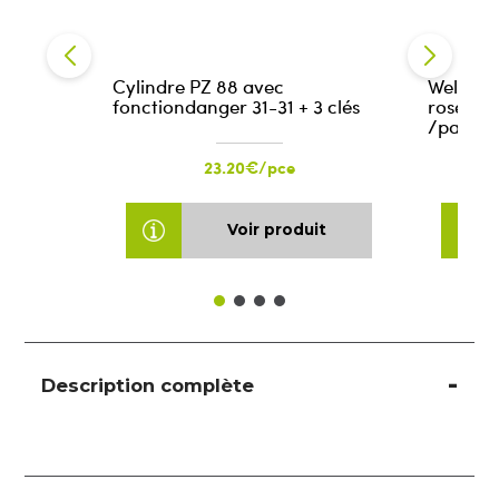
Cylindre PZ 88 avec
Welded 
fonctiondanger 31-31 + 3 clés
rose 6mm
/pair
23.20€/pce
Voir produit
Description complète