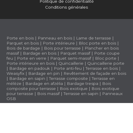
Politique de confidentialité
Conditions générales
Porte en bois
|
Panneau en bois
|
Lame de terrasse
|
Parquet en bois
|
Porte intérieure
|
Bloc porte en bois
|
Bois de bardage
|
Bois pour terrasse
|
Plancher en bois
massif
|
Bardage en bois
|
Parquet massif
|
Porte coupe
feu
|
Porte en verre
|
Parquet semi-massif
|
Bloc porte
|
Porte intérieure en bois
|
Quincaillerie
|
Quincaillerie porte
|
Bardage en padouk
|
Porte anti-feu
|
Terrasse en bois
|
Weasyfix
|
Bardage en pin
|
Revêtement de façade en bois
|
Bardage en sapin
|
Terrasse composite
|
Terrasse en
mélèze
|
Bardage en afzélia |
Bardage trespa
|
Bois
composite pour terrasse
|
Bois exotique
|
Bois exotique
pour terrasse
|
Bois massif
|
Terrasse en sapin
|
Panneaux
OSB
BWS 1.3.5 (a1b2ff6)