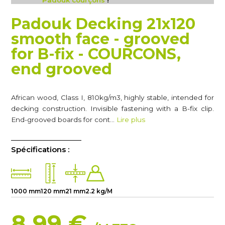
Padouk courçons
!
Padouk Decking 21x120
smooth face - grooved
for B-fix - COURCONS,
end grooved
African wood, Class I, 810kg/m3, highly stable, intended for
decking construction. Invisible fastening with a B-fix clip.
End-grooved boards for cont…
Lire plus
Spécifications :
1000 mm
120 mm
21 mm
2.2 kg/M
8.99 €