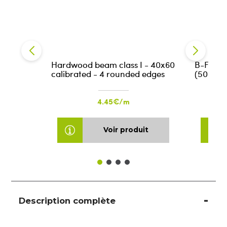
Hardwood beam class I - 40x60
B-FIX Co
calibrated - 4 rounded edges
(50pces
4.45€/m
Voir produit
Description complète