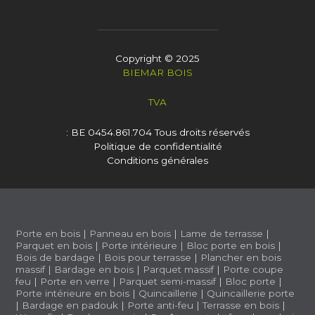
Copyright © 2025
BIEMAR BOIS
TVA
: BE 0454.861.704
Tous droits réservés
Politique de confidentialité
Conditions générales
Porte en bois
|
Panneau en bois
|
Lame de terrasse
|
Parquet en bois
|
Porte intérieure
|
Bloc porte en bois
|
Bois de bardage
|
Bois pour terrasse
|
Plancher en bois
massif
|
Bardage en bois
|
Parquet massif
|
Porte coupe
feu
|
Porte en verre
|
Parquet semi-massif
|
Bloc porte
|
Porte intérieure en bois
|
Quincaillerie
|
Quincaillerie porte
|
Bardage en padouk
|
Porte anti-feu
|
Terrasse en bois
|