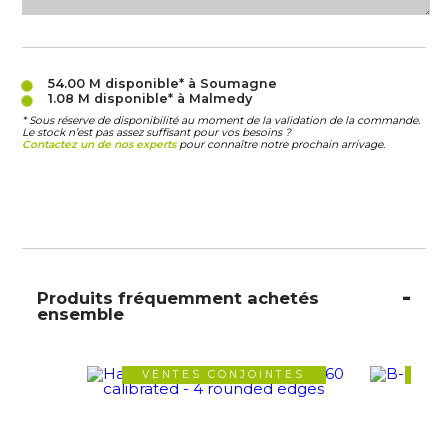
54.00 M
disponible* à Soumagne
1.08 M
disponible* à Malmedy
* Sous réserve de disponibilité au moment de la validation de la commande.
Le stock n’est pas assez suffisant pour vos besoins ?
Contactez un de nos experts
pour connaître notre prochain arrivage.
Produits fréquemment achetés
ensemble
VENTES CONJOINTES
VE