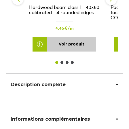
Hardwood beam class I - 40x60
Padouk 
calibrated - 4 rounded edges
face - g
COURCO
4.45€/m
Voir produit
Description complète
Informations complémentaires