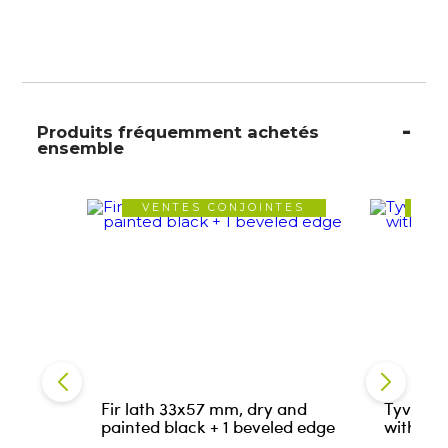
Produits fréquemment achetés
ensemble
VENTES CONJOINTES
VE
Fir lath 33x57 mm, dry and
Tyvek U
painted black + 1 beveled edge
with Ad