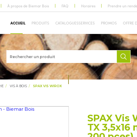
À propos de Biemar Bois
FAQ
Horaires
Prendre un rend
ACCUEIL
PRODUITS
CATALOGUES
SERVICES
PROMOS
OFFRE 
IE
VIS À BOIS
SPAX VIS WIROX
)
SPAX Vis 
TX 3,5x16
200 pces)