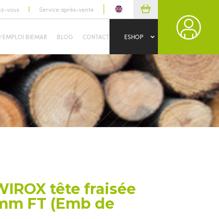
ez-vous
Service après-vente
D’EMPLOI BIEMAR
BLOG
CONTACT
ESHOP
WIROX tête fraisée
 mm FT (Emb de