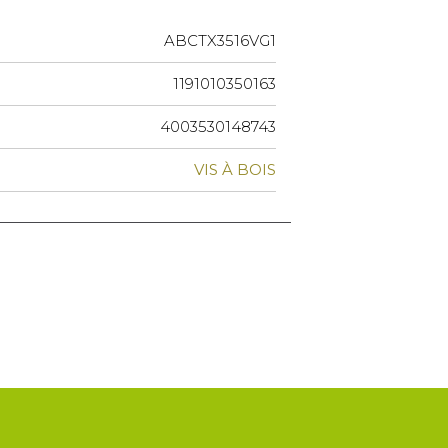
ABCTX3516VG1
1191010350163
4003530148743
VIS À BOIS