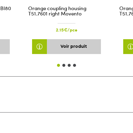
 BI80
Orange coupling housing
Orang
T51.7601 right Movento
T51.7
2.15€/pce
Voir produit