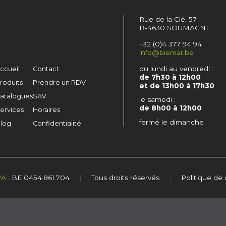
Rue de la Clé, 57
B-4630 SOUMAGNE
+32 (0)4 377 94 94
info@biemar.be
du lundi au vendredi :
ccueil
Contact
de 7h30 à 12h00
roduits
Prendre un RDV
et de 13h00 à 17h30
atalogues
SAV
le samedi :
de 8h00 à 12h00
ervices
Horaires
fermé le dimanche
log
Confidentialité
VA
: BE 0454.861.704
|
Tous droits réservés
|
Politique de 