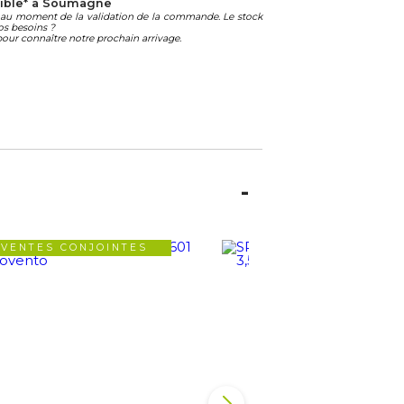
ible* à Soumagne
té au moment de la validation de la commande. Le stock
os besoins ?
our connaître notre prochain arrivage.
VENTES CONJOINTES
VENTES CONJOIN