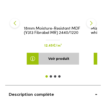
18mm Moisture-Resistant MDF
Masking
(V313 Fibrabel MR) 2440/1220
white 
12.45€/m²
Voir produit
Description complète