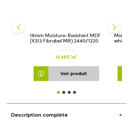
18mm Moisture-Resistant MDF
Masking
(V313 Fibrabel MR) 2440/1220
white 
12.45€/m²
Voir produit
Description complète