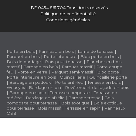
: BE 0454.861.704
Tous droits réservés
Politique de confidentialité
Conditions générales
Porte en bois
|
Panneau en bois
|
Lame de terrasse
|
Parquet en bois
|
Porte intérieure
|
Bloc porte en bois
|
Bois de bardage
|
Bois pour terrasse
|
Plancher en bois
massif
|
Bardage en bois
|
Parquet massif
|
Porte coupe
feu
|
Porte en verre
|
Parquet semi-massif
|
Bloc porte
|
Porte intérieure en bois
|
Quincaillerie
|
Quincaillerie porte
|
Bardage en padouk
|
Porte anti-feu
|
Terrasse en bois
|
Weasyfix
|
Bardage en pin
|
Revêtement de façade en bois
|
Bardage en sapin
|
Terrasse composite
|
Terrasse en
mélèze
|
Bardage en afzélia |
Bardage trespa
|
Bois
composite pour terrasse
|
Bois exotique
|
Bois exotique
pour terrasse
|
Bois massif
|
Terrasse en sapin
|
Panneaux
OSB