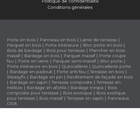
Politique de confidentialité
Conditions générales
Porte en bois
|
Panneau en bois
|
Lame de terrasse
|
Parquet en bois
|
Porte intérieure
|
Bloc porte en bois
|
Bois de bardage
|
Bois pour terrasse
|
Plancher en bois
massif
|
Bardage en bois
|
Parquet massif
|
Porte coupe
feu
|
Porte en verre
|
Parquet semi-massif
|
Bloc porte
|
Porte intérieure en bois
|
Quincaillerie
|
Quincaillerie porte
|
Bardage en padouk
|
Porte anti-feu
|
Terrasse en bois
|
Weasyfix
|
Bardage en pin
|
Revêtement de façade en bois
|
Bardage en sapin
|
Terrasse composite
|
Terrasse en
mélèze
|
Bardage en afzélia |
Bardage trespa
|
Bois
composite pour terrasse
|
Bois exotique
|
Bois exotique
pour terrasse
|
Bois massif
|
Terrasse en sapin
|
Panneaux
OSB
BWS 1.3.5 (a1b2ff6)