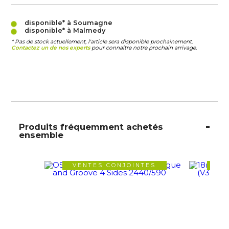
disponible* à Soumagne
disponible* à Malmedy
* Pas de stock actuellement, l'article sera disponible prochainement.
Contactez un de nos experts
pour connaître notre prochain arrivage.
Produits fréquemment achetés
ensemble
VENTES CONJOINTES
VE