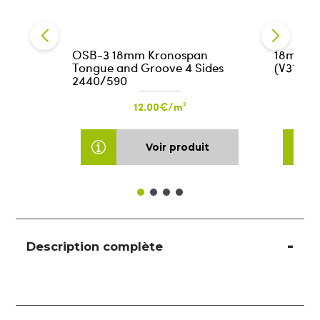
OSB-3 18mm Kronospan
18mm Mo
Tongue and Groove 4 Sides
(V313 F
2440/590
12.00€/m²
Voir produit
Description complète