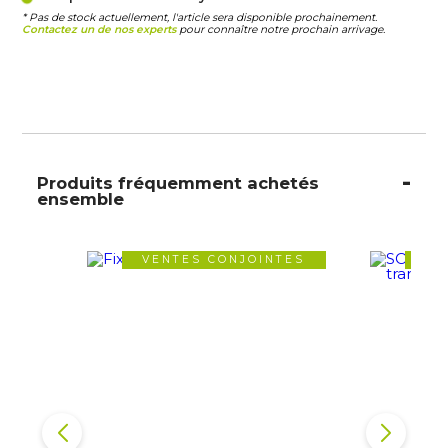
* Pas de stock actuellement, l'article sera disponible prochainement.
Contactez un de nos experts
pour connaître notre prochain arrivage.
Produits fréquemment achetés
ensemble
VENTES CONJOINTES
VE