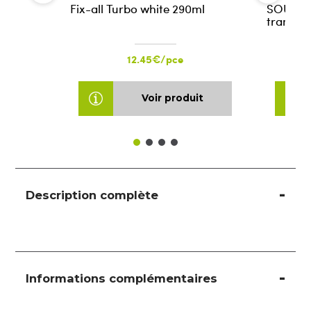
Fix-all Turbo white 290ml
SOUDAL 
transpa
12.45€/pce
Voir produit
Description complète
Informations complémentaires