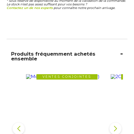
* Sous réserve de disponibilité au moment de la validation de la commande.
Le stock n’est pas assez suffisant pour vos besoins ?
Contactez un de nos experts
pour connaître notre prochain arrivage.
Produits fréquemment achetés
ensemble
VENTES CONJOINTES
VE