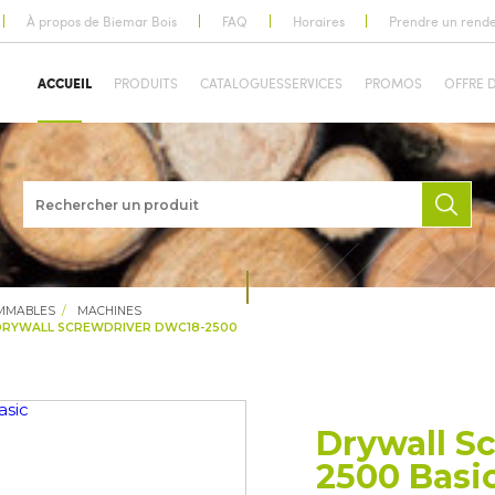
À propos de Biemar Bois
FAQ
Horaires
Prendre un rend
ACCUEIL
PRODUITS
CATALOGUES
SERVICES
PROMOS
OFFRE 
OMMABLES
MACHINES
DRYWALL SCREWDRIVER DWC18-2500
Drywall S
2500 Basi