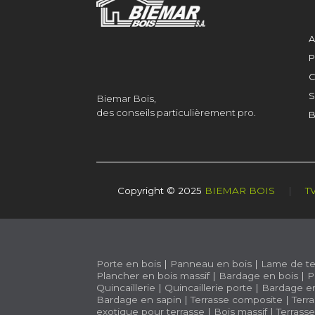
A
P
C
S
Biemar Bois,
des conseils particulièrement pro.
B
Copyright © 2025
BIEMAR BOIS
|
T
Porte en bois
|
Panneau en bois
|
Lame de te
Plancher en bois massif
|
Bardage en bois
|
P
Quincaillerie
|
Quincaillerie porte
|
Bardage e
Bardage en sapin
|
Terrasse composite
|
Terr
exotique pour terrasse
|
Bois massif
|
Terrass