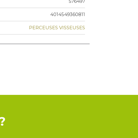
576497
4014549360811
PERCEUSES VISSEUSES
?