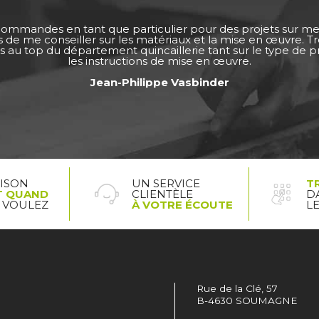
 commandes en tant que particulier pour des projets sur m
ps de me conseiller sur les matériaux et la mise en œuvre. 
s au top du département quincaillerie tant sur le type de pro
les instructions de mise en œuvre.
Jean-Philippe Vasbinder
AISON
UN SERVICE
T
T QUAND
CLIENTÈLE
D
 VOULEZ
À VOTRE ÉCOUTE
L
Rue de la Clé, 57
B-4630 SOUMAGNE