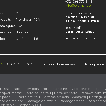
+32 (0)4 377 94 94
info@biemar.be
du lundi au vendredi :
ccueil
Contact
de 7h30 à 12h00
roduits
Prendre un RDV
et de 13h00 à 17h30
atalogues
SAV
le samedi :
de 8h00 à 12h00
ervices
Horaires
fermé le dimanche
log
Confidentialité
VA
: BE 0454.861.704
|
Tous droits réservés
|
Politique de 
rrasse
|
Parquet en bois
|
Porte intérieure
|
Bloc porte en bois
|
B
arquet massif
|
Porte coupe feu
|
Porte en verre
|
Parquet semi-m
n padouk
|
Porte anti-feu
|
Terrasse en bois
|
Weasyfix
|
Bardage e
asse en mélèze
|
Bardage en afzélia |
Bardage trespa
|
Bois compo
e en sapin
|
Panneaux OSB