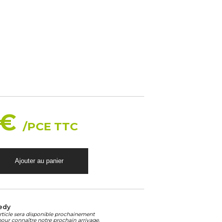
 €
/PCE TTC
edy
article sera disponible prochainement
our connaître notre prochain arrivage.