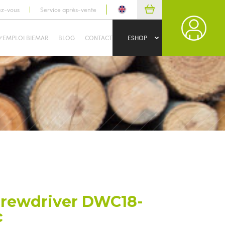
ez-vous
Service après-vente
D’EMPLOI BIEMAR
BLOG
CONTACT
ESHOP
crewdriver DWC18-
c