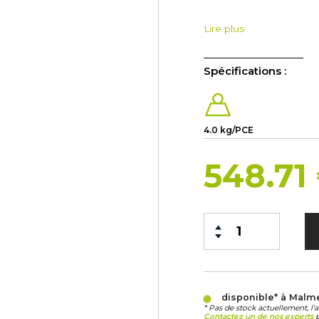
Lire plus
Spécifications :
4.0 kg/PCE
548.71
disponible* à Malm
* Pas de stock actuellement, l'
Contactez un de nos experts
p