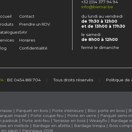
+32 (0)4 377 94 94
info@biemar.be
du lundi au vendredi :
ccueil
Contact
de 7h30 à 12h00
roduits
Prendre un RDV
et de 13h00 à 17h30
atalogues
SAV
le samedi :
de 8h00 à 12h00
ervices
Horaires
fermé le dimanche
log
Confidentialité
VA
: BE 0454.861.704
|
Tous droits réservés
|
Politique de 
rrasse
|
Parquet en bois
|
Porte intérieure
|
Bloc porte en bois
|
B
arquet massif
|
Porte coupe feu
|
Porte en verre
|
Parquet semi-m
n padouk
|
Porte anti-feu
|
Terrasse en bois
|
Weasyfix
|
Bardage e
asse en mélèze
|
Bardage en afzélia |
Bardage trespa
|
Bois compo
e en sapin
|
Panneaux OSB