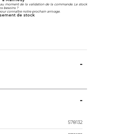
té au moment de la validation de la commande. Le stock
os besoins ?
our connaître notre prochain arrivage.
uisement de stock
578132