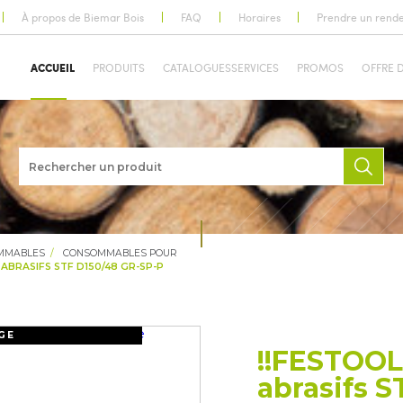
À propos de Biemar Bois
FAQ
Horaires
Prendre un rend
ACCUEIL
PRODUITS
CATALOGUES
SERVICES
PROMOS
OFFRE 
OMMABLES
CONSOMMABLES POUR
ABRASIFS STF D150/48 GR-SP-P
GE
!!FESTOOL
abrasifs S