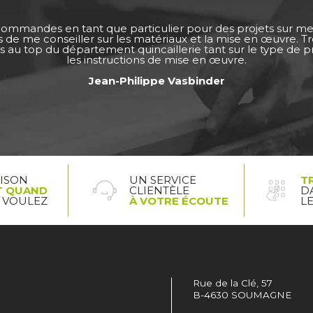
 commandes en tant que particulier pour des projets sur m
ps de me conseiller sur les matériaux et la mise en œuvre. 
s au top du département quincaillerie tant sur le type de pro
les instructions de mise en œuvre.
Jean-Philippe Vasbinder
AISON
UN SERVICE
T
T QUAND
CLIENTÈLE
D
 VOULEZ
À VOTRE ÉCOUTE
L
Rue de la Clé, 57
B-4630 SOUMAGNE