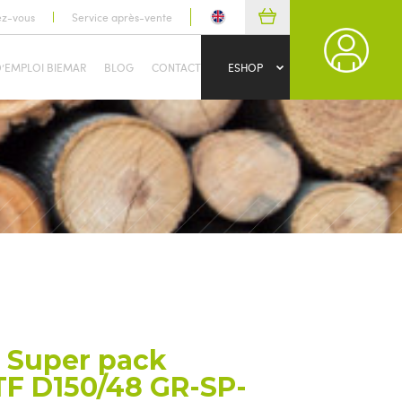
ez-vous
Service après-vente
D’EMPLOI BIEMAR
BLOG
CONTACT
ESHOP
 Super pack
TF D150/48 GR-SP-