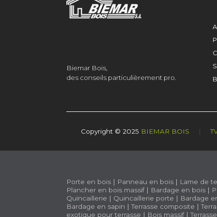
A
P
C
S
Biemar Bois,
des conseils particulièrement pro.
B
Copyright © 2025
BIEMAR BOIS
|
T
Porte en bois
|
Panneau en bois
|
Lame de te
Plancher en bois massif
|
Bardage en bois
|
P
Quincaillerie
|
Quincaillerie porte
|
Bardage e
Bardage en sapin
|
Terrasse composite
|
Terr
exotique pour terrasse
|
Bois massif
|
Terrass