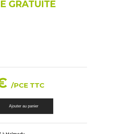
E GRATUITE
 €
/PCE TTC
* à Malmedy