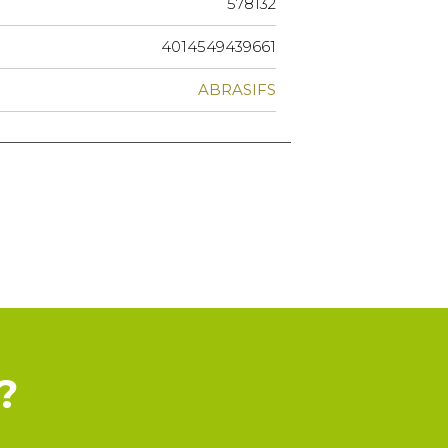
578132
4014549439661
ABRASIFS
?