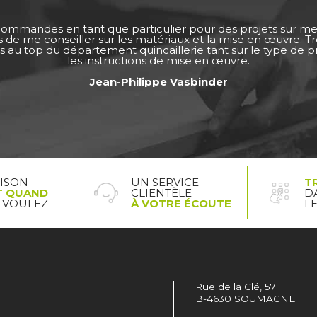
 commandes en tant que particulier pour des projets sur m
ps de me conseiller sur les matériaux et la mise en œuvre. 
s au top du département quincaillerie tant sur le type de pro
les instructions de mise en œuvre.
Jean-Philippe Vasbinder
AISON
UN SERVICE
T
T QUAND
CLIENTÈLE
D
 VOULEZ
À VOTRE ÉCOUTE
L
Rue de la Clé, 57
B-4630 SOUMAGNE