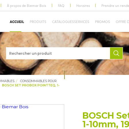
À propos de Biemar Bois
FAQ
Horaires
Prendre un rend
ACCUEIL
PRODUITS
CATALOGUES
SERVICES
PROMOS
OFFRE 
OMMABLES
CONSOMMABLES POUR
BOSCH SET PROBOX POINTTEQ, 1-
BOSCH Set
1-10mm, 19