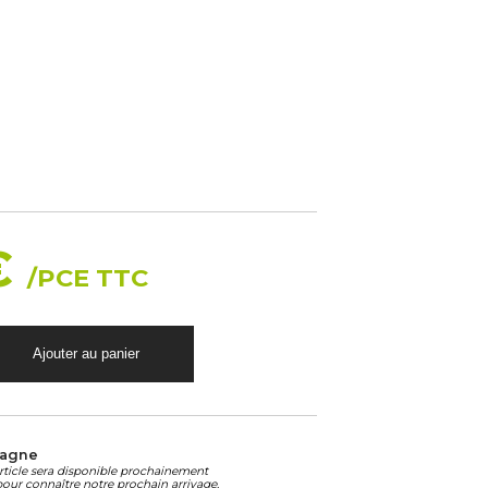
€
/PCE TTC
magne
article sera disponible prochainement
our connaître notre prochain arrivage.