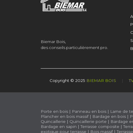
A
P
C
S
Biemar Bois,
des conseils particulièrement pro.
B
Copyright © 2025
BIEMAR BOIS
|
T
Porte en bois
|
Panneau en bois
|
Lame de te
Plancher en bois massif
|
Bardage en bois
|
P
Quincaillerie
|
Quincaillerie porte
|
Bardage e
Bardage en sapin
|
Terrasse composite
|
Terr
exotique pour terrasse
|
Bois massif
|
Terrass