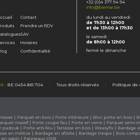
+32 (0)4 377 94 94
info@biemar.be
du lundi au vendredi :
ccueil
Contact
de 7h30 à 12h00
roduits
Prendre un RDV
et de 13h00 à 17h30
atalogues
SAV
le samedi :
de 8h00 à 12h00
ervices
Horaires
fermé le dimanche
log
Confidentialité
VA
: BE 0454.861.704
|
Tous droits réservés
|
Politique de 
rrasse
|
Parquet en bois
|
Porte intérieure
|
Bloc porte en bois
|
B
arquet massif
|
Porte coupe feu
|
Porte en verre
|
Parquet semi-m
n padouk
|
Porte anti-feu
|
Terrasse en bois
|
Weasyfix
|
Bardage e
asse en mélèze
|
Bardage en afzélia |
Bardage trespa
|
Bois compo
e en sapin
|
Panneaux OSB