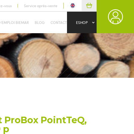
ez-vous
Service après-vente
D’EMPLOI BIEMAR
BLOG
CONTACT
ESHOP
 ProBox PointTeQ,
 p