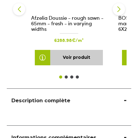
Afzelia Doussie - rough sawn -
BOSCH F
65mm - fresh - in varying
marteau
widths
6X250X
6288.98€/m³
Voir produit
Description complète
Informations complémentaires