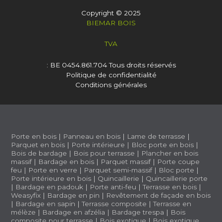
Copyright © 2025
BIEMAR BOIS
TVA
: BE 0454.861.704
Tous droits réservés
Politique de confidentialité
Conditions générales
Porte en bois
|
Panneau en bois
|
Lame de terrasse
|
Parquet en bois
|
Porte intérieure
|
Bloc porte en bois
|
Bois de bardage
|
Bois pour terrasse
|
Plancher en bois
massif
|
Bardage en bois
|
Parquet massif
|
Porte coupe
feu
|
Porte en verre
|
Parquet semi-massif
|
Bloc porte
|
Porte intérieure en bois
|
Quincaillerie
|
Quincaillerie porte
|
Bardage en padouk
|
Porte anti-feu
|
Terrasse en bois
|
Weasyfix
|
Bardage en pin
|
Revêtement de façade en bois
|
Bardage en sapin
|
Terrasse composite
|
Terrasse en
mélèze
|
Bardage en afzélia |
Bardage trespa
|
Bois
composite pour terrasse
|
Bois exotique
|
Bois exotique