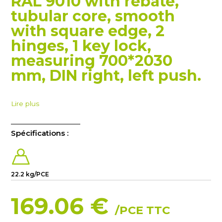
RAL 9010 with rebate,
tubular core, smooth
with square edge, 2
hinges, 1 key lock,
measuring 700*2030
mm, DIN right, left push.
Lire plus
Spécifications :
22.2 kg/PCE
169.06 €
/PCE TTC