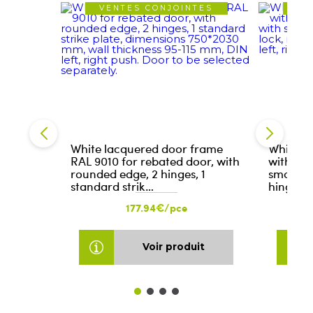
VENTES CONJOINTES
VE
White lacquered door frame
White l
RAL 9010 for rebated door, with
with reb
rounded edge, 2 hinges, 1
smooth w
standard strik…
hinges, 
177.94€/pce
Voir produit