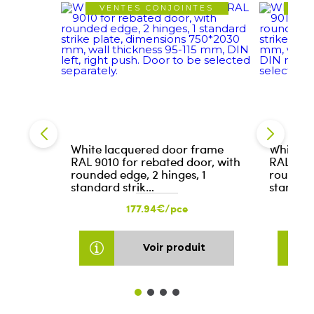
VENTES CONJOINTES
VE
White lacquered door frame
White l
RAL 9010 for rebated door, with
RAL 9010
rounded edge, 2 hinges, 1
rounded 
standard strik…
standard
177.94€/pce
Voir produit