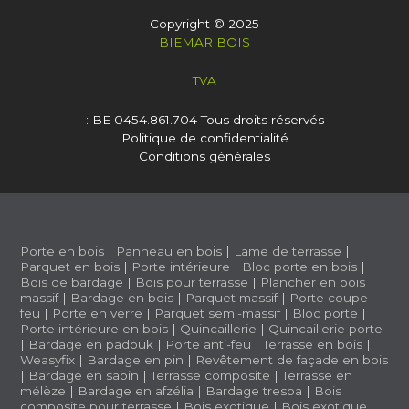
Copyright © 2025
BIEMAR BOIS
TVA
: BE 0454.861.704
Tous droits réservés
Politique de confidentialité
Conditions générales
Porte en bois
|
Panneau en bois
|
Lame de terrasse
|
Parquet en bois
|
Porte intérieure
|
Bloc porte en bois
|
Bois de bardage
|
Bois pour terrasse
|
Plancher en bois
massif
|
Bardage en bois
|
Parquet massif
|
Porte coupe
feu
|
Porte en verre
|
Parquet semi-massif
|
Bloc porte
|
Porte intérieure en bois
|
Quincaillerie
|
Quincaillerie porte
|
Bardage en padouk
|
Porte anti-feu
|
Terrasse en bois
|
Weasyfix
|
Bardage en pin
|
Revêtement de façade en bois
|
Bardage en sapin
|
Terrasse composite
|
Terrasse en
mélèze
|
Bardage en afzélia |
Bardage trespa
|
Bois
composite pour terrasse
|
Bois exotique
|
Bois exotique