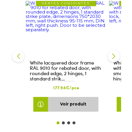
VENTES CONJOINTES
VE
White lacquered door frame
White l
RAL 9010 for rebated door, with
with reb
rounded edge, 2 hinges, 1
smooth w
standard strik…
hinges, 
177.94€/pce
Voir produit