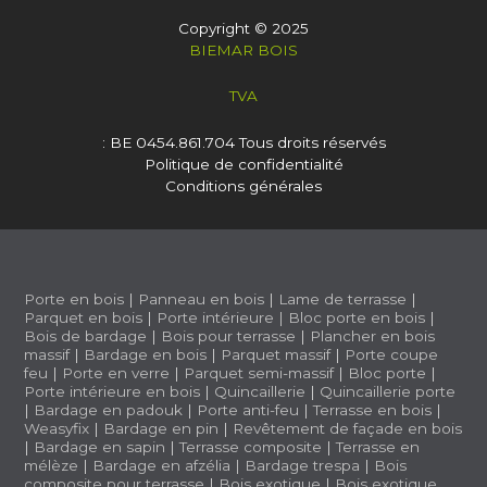
Copyright © 2025
BIEMAR BOIS
TVA
: BE 0454.861.704
Tous droits réservés
Politique de confidentialité
Conditions générales
Porte en bois
|
Panneau en bois
|
Lame de terrasse
|
Parquet en bois
|
Porte intérieure
|
Bloc porte en bois
|
Bois de bardage
|
Bois pour terrasse
|
Plancher en bois
massif
|
Bardage en bois
|
Parquet massif
|
Porte coupe
feu
|
Porte en verre
|
Parquet semi-massif
|
Bloc porte
|
Porte intérieure en bois
|
Quincaillerie
|
Quincaillerie porte
|
Bardage en padouk
|
Porte anti-feu
|
Terrasse en bois
|
Weasyfix
|
Bardage en pin
|
Revêtement de façade en bois
|
Bardage en sapin
|
Terrasse composite
|
Terrasse en
mélèze
|
Bardage en afzélia |
Bardage trespa
|
Bois
composite pour terrasse
|
Bois exotique
|
Bois exotique