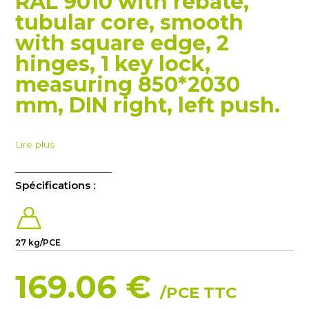
RAL 9010 with rebate,
tubular core, smooth
with square edge, 2
hinges, 1 key lock,
measuring 850*2030
mm, DIN right, left push.
Lire plus
Spécifications :
27 kg/PCE
169.06 €
/PCE TTC