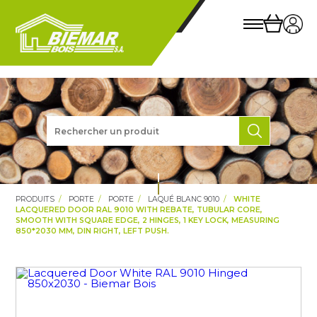
PRODUITS
PORTE
PORTE
LAQUÉ BLANC 9010
WHITE
LACQUERED DOOR RAL 9010 WITH REBATE, TUBULAR CORE,
SMOOTH WITH SQUARE EDGE, 2 HINGES, 1 KEY LOCK, MEASURING
850*2030 MM, DIN RIGHT, LEFT PUSH.