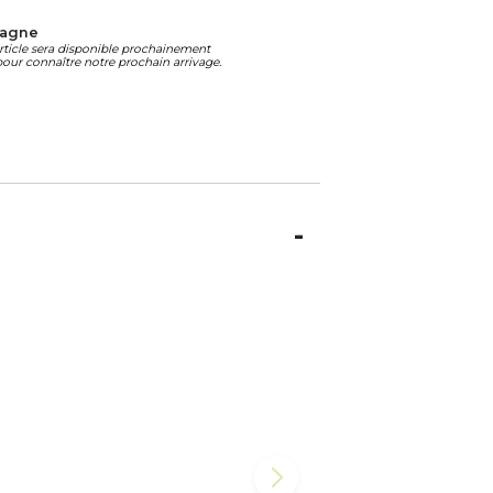
magne
article sera disponible prochainement
our connaître notre prochain arrivage.