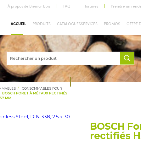
À propos de Biemar Bois
FAQ
Horaires
Prendre un rend
ACCUEIL
PRODUITS
CATALOGUES
SERVICES
PROMOS
OFFRE 
OMMABLES
CONSOMMABLES POUR
BOSCH FORET À MÉTAUX RECTIFIÉS
 57 MM
BOSCH For
rectifiés