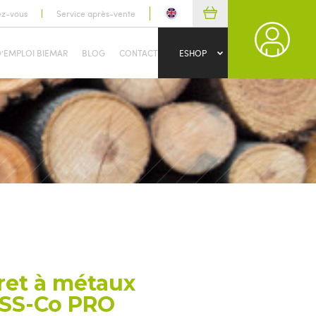
ez-vous
Service après-vente
D’EMPLOI BIEMAR
BLOG
CONTACT
ESHOP
et à métaux
 HSS-Co PRO