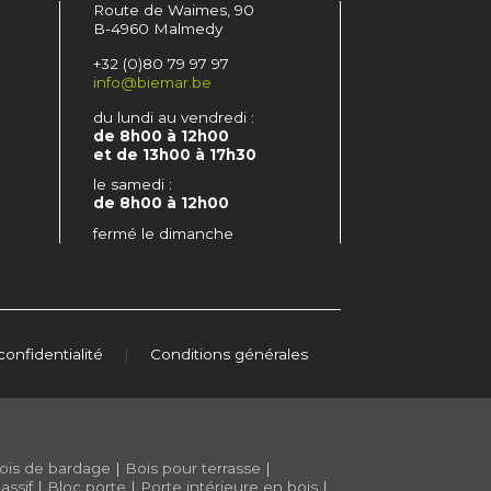
Route de Waimes, 90
B-4960 Malmedy
+32 (0)80 79 97 97
info@biemar.be
du lundi au vendredi :
de 8h00 à 12h00
et de 13h00 à 17h30
le samedi :
de 8h00 à 12h00
fermé le dimanche
confidentialité
|
Conditions générales
ois de bardage
|
Bois pour terrasse
|
assif
|
Bloc porte
|
Porte intérieure en bois
|