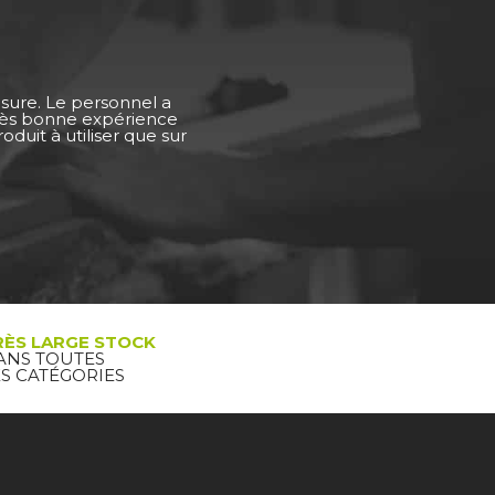
esure. Le personnel a
Très bonne expérience
duit à utiliser que sur
RÈS LARGE STOCK
ANS TOUTES
ES CATÉGORIES