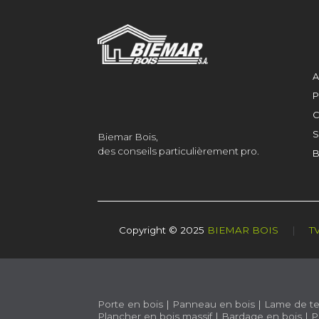
A
P
C
S
Biemar Bois,
des conseils particulièrement pro.
B
Copyright © 2025
BIEMAR BOIS
|
T
Porte en bois
|
Panneau en bois
|
Lame de te
Plancher en bois massif
|
Bardage en bois
|
P