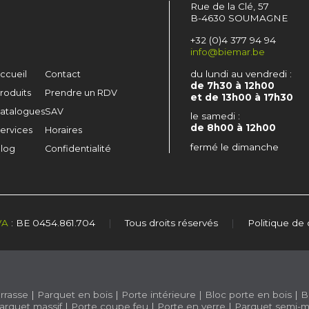
Rue de la Clé, 57
B-4630 SOUMAGNE
+32 (0)4 377 94 94
info@biemar.be
du lundi au vendredi :
ccueil
Contact
de 7h30 à 12h00
roduits
Prendre un RDV
et de 13h00 à 17h30
atalogues
SAV
le samedi :
de 8h00 à 12h00
ervices
Horaires
fermé le dimanche
log
Confidentialité
VA
: BE 0454.861.704
|
Tous droits réservés
|
Politique de 
rrasse
|
Parquet en bois
|
Porte intérieure
|
Bloc porte en bois
|
B
arquet massif
|
Porte coupe feu
|
Porte en verre
|
Parquet semi-m