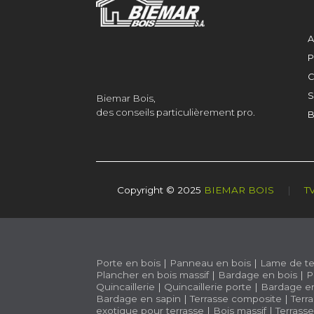
A
P
C
S
Biemar Bois,
des conseils particulièrement pro.
B
Copyright © 2025
BIEMAR BOIS
|
T
Porte en bois
|
Panneau en bois
|
Lame de te
Plancher en bois massif
|
Bardage en bois
|
P
Quincaillerie
|
Quincaillerie porte
|
Bardage e
Bardage en sapin
|
Terrasse composite
|
Terr
exotique pour terrasse
|
Bois massif
|
Terrass