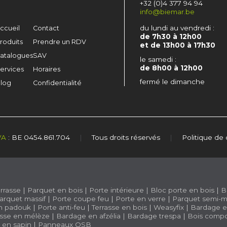
+32 (0)4 377 94 94
info@biemar.be
du lundi au vendredi :
ccueil
Contact
de 7h30 à 12h00
roduits
Prendre un RDV
et de 13h00 à 17h30
atalogues
SAV
le samedi :
de 8h00 à 12h00
ervices
Horaires
fermé le dimanche
log
Confidentialité
VA
: BE 0454.861.704
|
Tous droits réservés
|
Politique de 
rrasse
|
Parquet en bois
|
Porte intérieure
|
Bloc porte en bois
|
B
arquet massif
|
Porte coupe feu
|
Porte en verre
|
Parquet semi-m
n padouk
|
Porte anti-feu
|
Terrasse en bois
|
Weasyfix
|
Bardage e
asse en mélèze
|
Bardage en afzélia |
Bardage trespa
|
Bois compo
e en sapin
|
Panneaux OSB