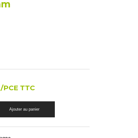
mm
€
/PCE TTC
magne