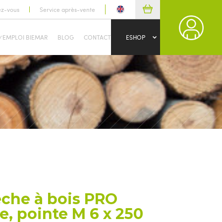
ez-vous
Service après-vente
D’EMPLOI BIEMAR
BLOG
CONTACT
ESHOP
che à bois PRO
le, pointe M 6 x 250