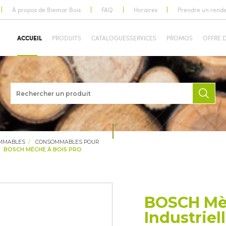
À propos de Biemar Bois
FAQ
Horaires
Prendre un rend
ACCUEIL
PRODUITS
CATALOGUES
SERVICES
PROMOS
OFFRE 
OMMABLES
CONSOMMABLES POUR
BOSCH MÈCHE À BOIS PRO
BOSCH Mè
Industriel