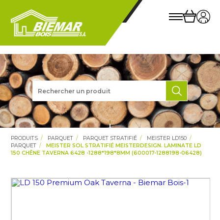
PRODUITS
PARQUET
PARQUET STRATIFIÉ
MEISTER LD150
PARQUET
MEISTER SOL STRATIFIÉ MEISTERDESIGN. LAMINATE LD
150 CHÊNE TAVERNA 6428 -1288*198*8MM (600017-1288198-06428)