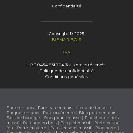
Confidentialité
Copyright © 2025
BIEMAR BOIS
TVA
: BE 0454.861.704
Tous droits réservés
Politique de confidentialité
Conditions générales
Porte en bois
|
Panneau en bois
|
Lame de terrasse
|
Parquet en bois
|
Porte intérieure
|
Bloc porte en bois
|
Bois de bardage
|
Bois pour terrasse
|
Plancher en bois
massif
|
Bardage en bois
|
Parquet massif
|
Porte coupe
feu
|
Porte en verre
|
Parquet semi-massif
|
Bloc porte
|
Porte intérieure en bois
|
Quincaillerie
|
Quincaillerie porte