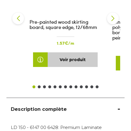
Pre-painted wood skirting
Plinthe
board, square edge, 12/68mm
polystyr
bord dro
peinte)
1.57€/m
Voir produit
Description complète
LD 150 - 6147 00 6428: Premium Laminate