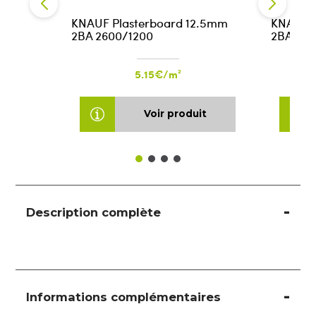
KNAUF Plasterboard 12.5mm
KNAUF P
2BA 2600/1200
2BA 26
5.15€/m²
Voir produit
Description complète
Informations complémentaires