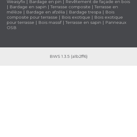
Weasyfix
|
Bardage en pin
|
Revêtement de façade en bois
|
Bardage en sapin
|
Terrasse composite
|
Terrasse en
mélèze
|
Bardage en afzélia |
Bardage trespa
|
Bois
composite pour terrasse
|
Bois exotique
|
Bois exotique
pour terrasse
|
Bois massif
|
Terrasse en sapin
|
Panneaux
OSB
BWS 1.3.5 (a1b2ff6)