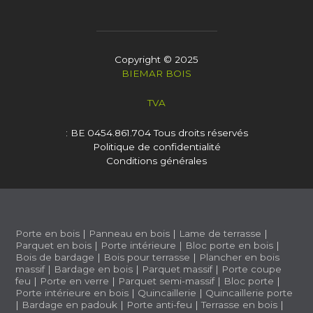
Copyright © 2025
BIEMAR BOIS
TVA
: BE 0454.861.704
Tous droits réservés
Politique de confidentialité
Conditions générales
Porte en bois
|
Panneau en bois
|
Lame de terrasse
|
Parquet en bois
|
Porte intérieure
|
Bloc porte en bois
|
Bois de bardage
|
Bois pour terrasse
|
Plancher en bois
massif
|
Bardage en bois
|
Parquet massif
|
Porte coupe
feu
|
Porte en verre
|
Parquet semi-massif
|
Bloc porte
|
Porte intérieure en bois
|
Quincaillerie
|
Quincaillerie porte
|
Bardage en padouk
|
Porte anti-feu
|
Terrasse en bois
|