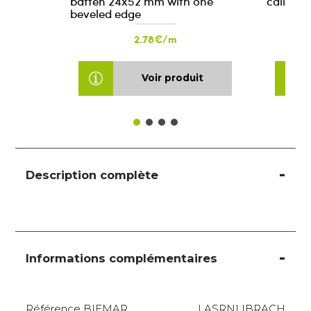
batten 24x52 mm with one
calibra
beveled edge
2.78€/m
Voir produit
Description complète
Informations complémentaires
Référence BIEMAR
LASRNLIBRACH