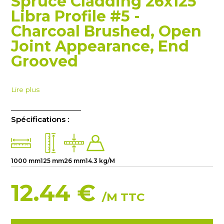
Spruce Cladding 26x125
Libra Profile #5 -
Charcoal Brushed, Open
Joint Appearance, End
Grooved
Lire plus
Spécifications :
1000 mm
125 mm
26 mm
14.3 kg/M
12.44 €
/M TTC