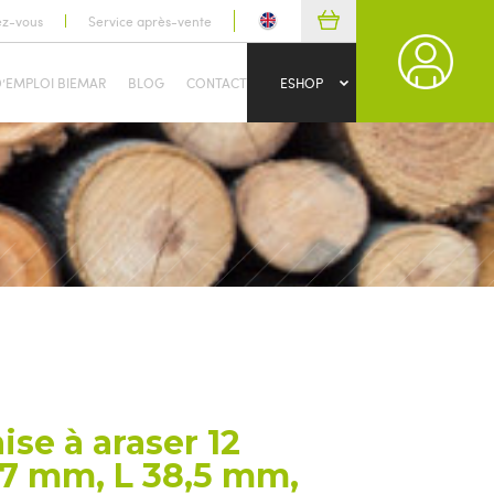
ez-vous
Service après-vente
D’EMPLOI BIEMAR
BLOG
CONTACT
ESHOP
se à araser 12
,7 mm, L 38,5 mm,