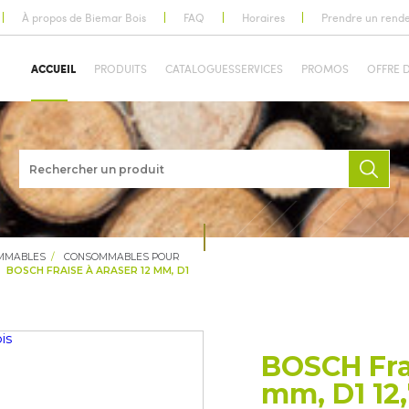
À propos de Biemar Bois
FAQ
Horaires
Prendre un rend
ACCUEIL
PRODUITS
CATALOGUES
SERVICES
PROMOS
OFFRE 
OMMABLES
CONSOMMABLES POUR
BOSCH FRAISE À ARASER 12 MM, D1
BOSCH Frai
mm, D1 12