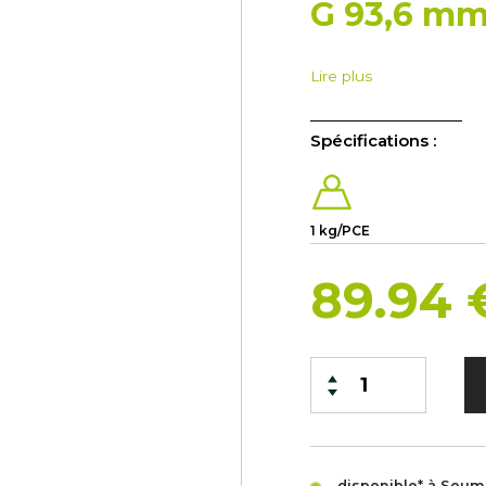
G 93,6 m
Lire plus
Spécifications :
1 kg/PCE
89.94
disponible* à Sou