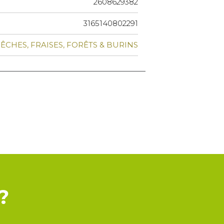
2608629382
3165140802291
ÊCHES, FRAISES, FORÊTS & BURINS
?