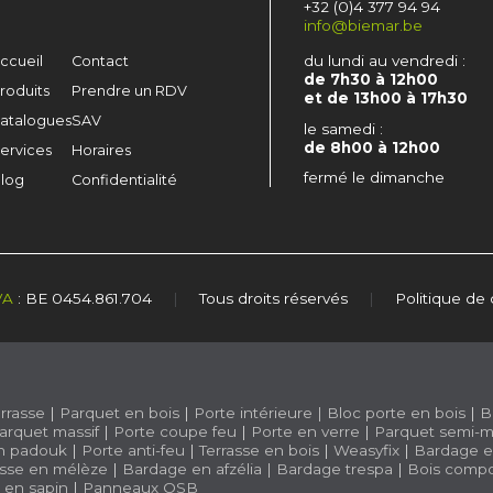
+32 (0)4 377 94 94
info@biemar.be
du lundi au vendredi :
ccueil
Contact
de 7h30 à 12h00
roduits
Prendre un RDV
et de 13h00 à 17h30
atalogues
SAV
le samedi :
de 8h00 à 12h00
ervices
Horaires
fermé le dimanche
log
Confidentialité
VA
: BE 0454.861.704
|
Tous droits réservés
|
Politique de 
rrasse
|
Parquet en bois
|
Porte intérieure
|
Bloc porte en bois
|
B
arquet massif
|
Porte coupe feu
|
Porte en verre
|
Parquet semi-m
n padouk
|
Porte anti-feu
|
Terrasse en bois
|
Weasyfix
|
Bardage e
asse en mélèze
|
Bardage en afzélia |
Bardage trespa
|
Bois compo
e en sapin
|
Panneaux OSB