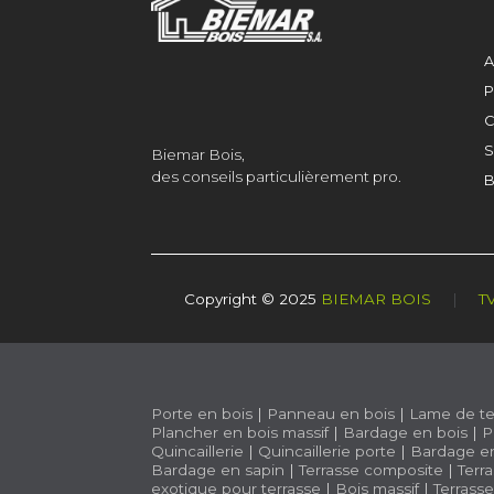
A
P
C
S
Biemar Bois,
des conseils particulièrement pro.
B
Copyright © 2025
BIEMAR BOIS
|
T
Porte en bois
|
Panneau en bois
|
Lame de te
Plancher en bois massif
|
Bardage en bois
|
P
Quincaillerie
|
Quincaillerie porte
|
Bardage e
Bardage en sapin
|
Terrasse composite
|
Terr
exotique pour terrasse
|
Bois massif
|
Terrass