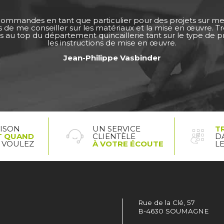
 commandes en tant que particulier pour des projets sur m
ps de me conseiller sur les matériaux et la mise en œuvre. 
s au top du département quincaillerie tant sur le type de pro
les instructions de mise en œuvre.
Jean-Philippe Vasbinder
AISON
UN SERVICE
T
T QUAND
CLIENTÈLE
D
 VOULEZ
À VOTRE ÉCOUTE
L
Rue de la Clé, 57
B-4630 SOUMAGNE