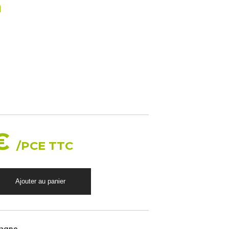
m
 €
/PCE TTC
magne