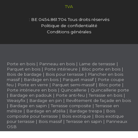
TVA
: BE 0454.861.704
Tous droits réservés
Politique de confidentialité
Conditions générales
Porte en bois
|
Panneau en bois
|
Lame de terrasse
|
Parquet en bois
|
Porte intérieure
|
Bloc porte en bois
|
Bois de bardage
|
Bois pour terrasse
|
Plancher en bois
massif
|
Bardage en bois
|
Parquet massif
|
Porte coupe
feu
|
Porte en verre
|
Parquet semi-massif
|
Bloc porte
|
Porte intérieure en bois
|
Quincaillerie
|
Quincaillerie porte
|
Bardage en padouk
|
Porte anti-feu
|
Terrasse en bois
|
Weasyfix
|
Bardage en pin
|
Revêtement de façade en bois
|
Bardage en sapin
|
Terrasse composite
|
Terrasse en
mélèze
|
Bardage en afzélia |
Bardage trespa
|
Bois
composite pour terrasse
|
Bois exotique
|
Bois exotique
pour terrasse
|
Bois massif
|
Terrasse en sapin
|
Panneaux
OSB