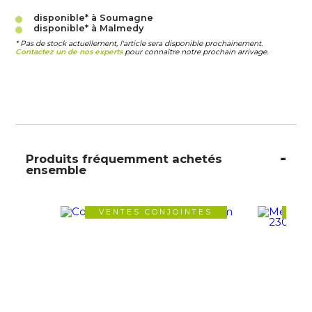
disponible* à Soumagne
disponible* à Malmedy
* Pas de stock actuellement, l'article sera disponible prochainement.
Contactez un de nos experts
pour connaître notre prochain arrivage.
Produits fréquemment achetés
ensemble
VENTES CONJOINTES
VE