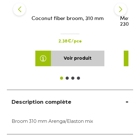
Coconut fiber broom, 310 mm
Metal d
230x22
2.38€/pce
Voir produit
Description complète
Broom 310 mm Arenga/Elaston mix