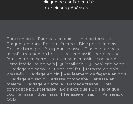
Politique de confidentialité
Conditions générales
Porte en bois
|
Panneau en bois
|
Lame de terrasse
|
Parquet en bois
|
Porte intérieure
|
Bloc porte en bois
|
Bois de bardage
|
Bois pour terrasse
|
Plancher en bois
massif
|
Bardage en bois
|
Parquet massif
|
Porte coupe
feu
|
Porte en verre
|
Parquet semi-massif
|
Bloc porte
|
Porte intérieure en bois
|
Quincaillerie
|
Quincaillerie porte
|
Bardage en padouk
|
Porte anti-feu
|
Terrasse en bois
|
Weasyfix
|
Bardage en pin
|
Revêtement de façade en bois
|
Bardage en sapin
|
Terrasse composite
|
Terrasse en
mélèze
|
Bardage en afzélia |
Bardage trespa
|
Bois
composite pour terrasse
|
Bois exotique
|
Bois exotique
pour terrasse
|
Bois massif
|
Terrasse en sapin
|
Panneaux
OSB
BWS 1.3.5 (a1b2ff6)