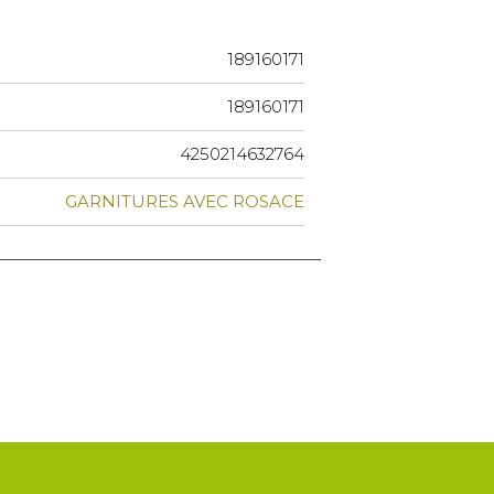
189160171
189160171
4250214632764
GARNITURES AVEC ROSACE