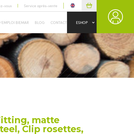
ez-vous
Service après-vente
D’EMPLOI BIEMAR
BLOG
CONTACT
ESHOP
itting, matte
teel, Clip rosettes,