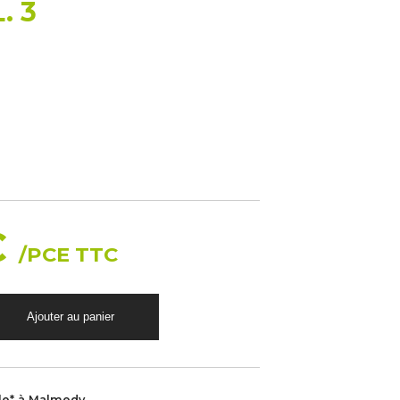
. 3
€
/PCE TTC
le* à Malmedy