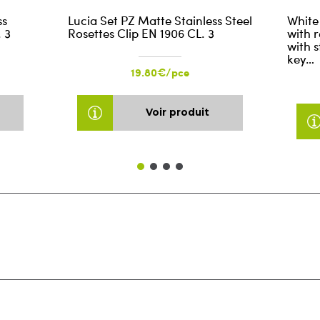
ss
Lucia Set PZ Matte Stainless Steel
White
. 3
Rosettes Clip EN 1906 CL. 3
with 
with s
key…
19.80€/pce
Voir produit