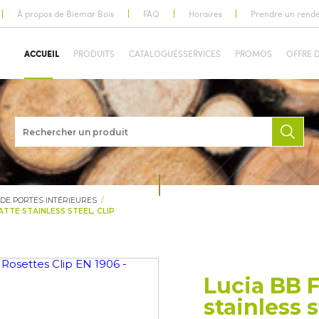
À propos de Biemar Bois
FAQ
Horaires
Prendre un rend
ACCUEIL
PRODUITS
CATALOGUES
SERVICES
PROMOS
OFFRE 
 DE PORTES INTÉRIEURES
ATTE STAINLESS STEEL, CLIP
Lucia BB F
stainless s