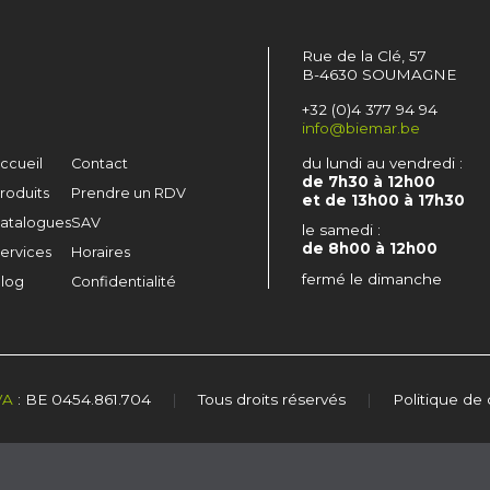
Rue de la Clé, 57
B-4630 SOUMAGNE
+32 (0)4 377 94 94
info@biemar.be
du lundi au vendredi :
ccueil
Contact
de 7h30 à 12h00
roduits
Prendre un RDV
et de 13h00 à 17h30
atalogues
SAV
le samedi :
de 8h00 à 12h00
ervices
Horaires
fermé le dimanche
log
Confidentialité
VA
: BE 0454.861.704
|
Tous droits réservés
|
Politique de 