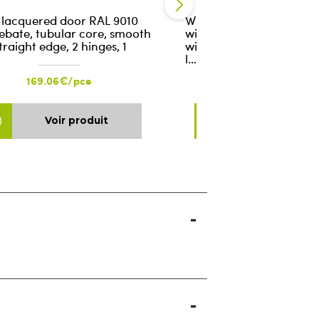
 lacquered door RAL 9010
White lacquered door R
rebate, tubular core, smooth
with rebate, tubular cor
traight edge, 2 hinges, 1
with square edge, 2 hing
l…
169.06€/pce
169.06€/pce
Voir produit
Voir produ