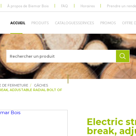
À propos de Biemar Bois
FAQ
Horaires
Prendre un rend
ACCUEIL
PRODUITS
CATALOGUES
SERVICES
PROMOS
OFFRE 
E DE FERMETURE
GÂCHES
BREAK, ADJUSTABLE RADIAL BOLT OF
Electric st
break, adj