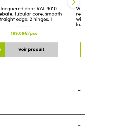
 lacquered door RAL 9010
White lacquered door RA
rebate, tubular core, smooth
rebated, tubular core, 
traight edge, 2 hinges, 1
with straight edge, 2 hin
lo…
169.06€/pce
169.06€/pce
Voir produit
Voir produ