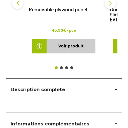
Removable plywood panel
Door Cl
Slide Ar
EV1 (for
45.90€/pce
Voir produit
Description complète
Informations complémentaires