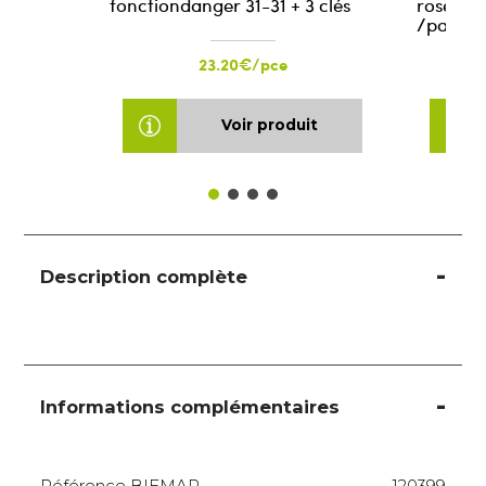
fonctiondanger 31-31 + 3 clés
rose 6mm
/pair
23.20€/pce
Voir produit
Description complète
Informations complémentaires
Référence BIEMAR
120399