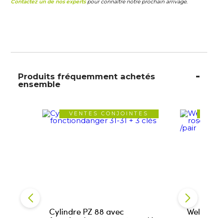
Contactez un de nos experts
pour connaître notre prochain arrivage.
Produits fréquemment achetés
ensemble
VENTES CONJOINTES
VE
Cylindre PZ 88 avec
Welded 