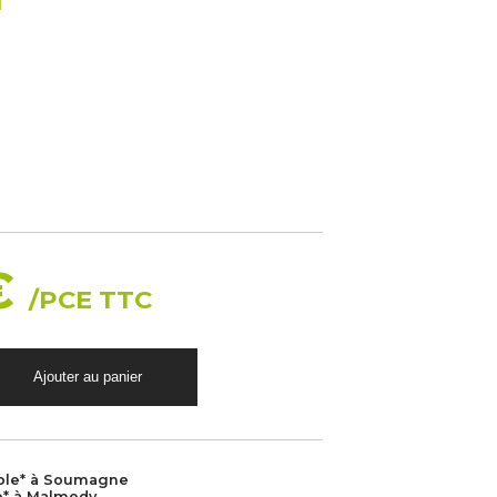
€
/PCE TTC
ble* à Soumagne
e* à Malmedy