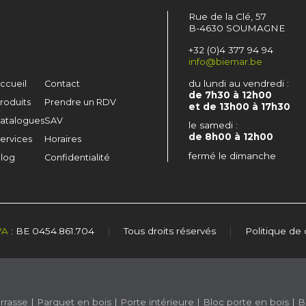
Rue de la Clé, 57
B-4630 SOUMAGNE
+32 (0)4 377 94 94
info@biemar.be
du lundi au vendredi :
ccueil
Contact
de 7h30 à 12h00
roduits
Prendre un RDV
et de 13h00 à 17h30
atalogues
SAV
le samedi :
de 8h00 à 12h00
ervices
Horaires
fermé le dimanche
log
Confidentialité
VA
: BE 0454.861.704
|
Tous droits réservés
|
Politique de 
rrasse
|
Parquet en bois
|
Porte intérieure
|
Bloc porte en bois
|
B