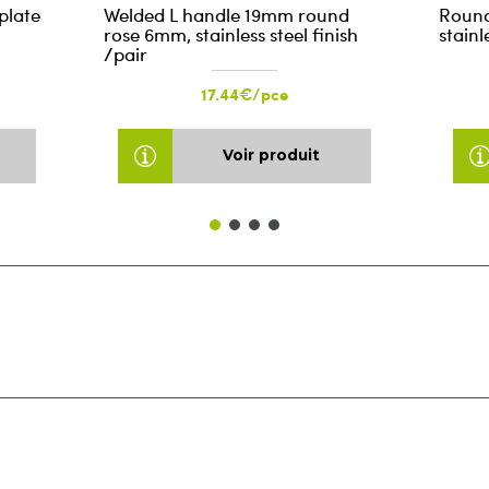
plate
Welded L handle 19mm round
Round
rose 6mm, stainless steel finish
stainl
/pair
17.44€/pce
Voir produit