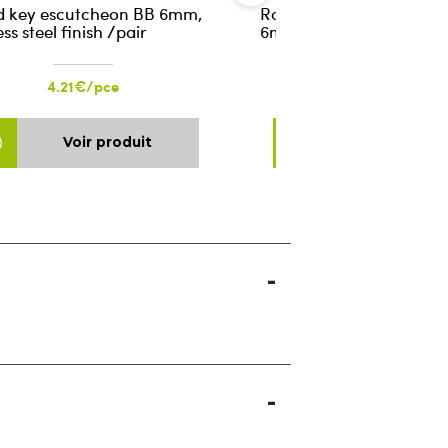
 key escutcheon BB 6mm,
Round keyhole escutch
ess steel finish /pair
6mm, stainless steel fini
4.21€/pce
4.21€/pce
Voir produit
Voir produ