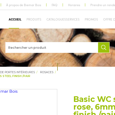
À propos de Biemar Bois
FAQ
Horaires
Prendre un rend
ACCUEIL
PRODUITS
CATALOGUES
SERVICES
PROMOS
OFFRE 
 DE PORTES INTÉRIEURES
ROSACES
 STEEL FINISH /PAIR
Basic WC 
rose, 6mm,
finish /pai