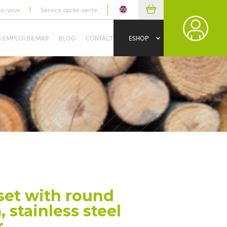
ez-vous
Service après-vente
D’EMPLOI BIEMAR
BLOG
CONTACT
ESHOP
set with round
 stainless steel
r