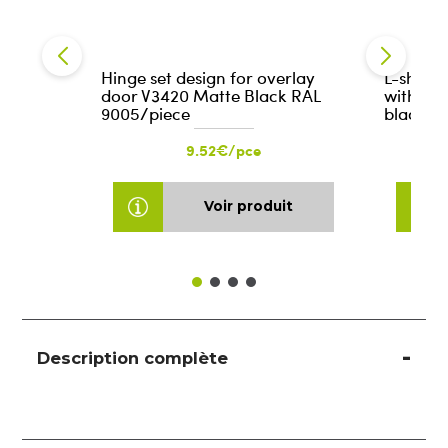
Hinge set design for overlay
L-shape
door V3420 Matte Black RAL
with ro
9005/piece
black fi
9.52€/pce
Voir produit
Description complète