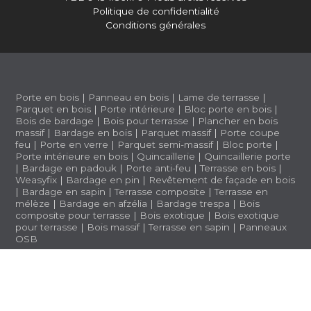
Politique de confidentialité
Conditions générales
Porte en bois
|
Panneau en bois
|
Lame de terrasse
|
Parquet en bois
|
Porte intérieure
|
Bloc porte en bois
|
Bois de bardage
|
Bois pour terrasse
|
Plancher en bois
massif
|
Bardage en bois
|
Parquet massif
|
Porte coupe
feu
|
Porte en verre
|
Parquet semi-massif
|
Bloc porte
|
Porte intérieure en bois
|
Quincaillerie
|
Quincaillerie porte
|
Bardage en padouk
|
Porte anti-feu
|
Terrasse en bois
|
Weasyfix
|
Bardage en pin
|
Revêtement de façade en bois
|
Bardage en sapin
|
Terrasse composite
|
Terrasse en
mélèze
|
Bardage en afzélia |
Bardage trespa
|
Bois
composite pour terrasse
|
Bois exotique
|
Bois exotique
pour terrasse
|
Bois massif
|
Terrasse en sapin
|
Panneaux
OSB
BWS 1.3.5 (a1b2ff6)