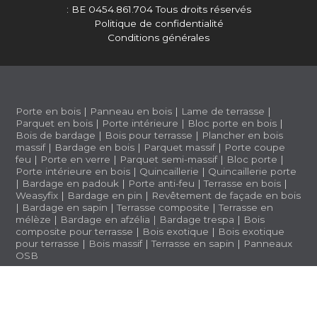
: BE 0454.861.704
Tous droits réservés
Politique de confidentialité
Conditions générales
Porte en bois
|
Panneau en bois
|
Lame de terrasse
|
Parquet en bois
|
Porte intérieure
|
Bloc porte en bois
|
Bois de bardage
|
Bois pour terrasse
|
Plancher en bois
massif
|
Bardage en bois
|
Parquet massif
|
Porte coupe
feu
|
Porte en verre
|
Parquet semi-massif
|
Bloc porte
|
Porte intérieure en bois
|
Quincaillerie
|
Quincaillerie porte
|
Bardage en padouk
|
Porte anti-feu
|
Terrasse en bois
|
Weasyfix
|
Bardage en pin
|
Revêtement de façade en bois
|
Bardage en sapin
|
Terrasse composite
|
Terrasse en
mélèze
|
Bardage en afzélia |
Bardage trespa
|
Bois
composite pour terrasse
|
Bois exotique
|
Bois exotique
pour terrasse
|
Bois massif
|
Terrasse en sapin
|
Panneaux
OSB