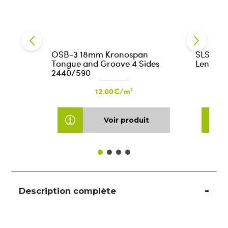
OSB-3 18mm Kronospan
SLS 38x
Tongue and Groove 4 Sides
Length:
2440/590
12.00€/m²
Voir produit
Description complète