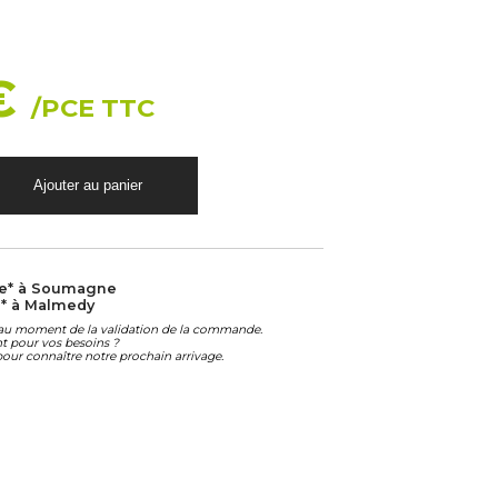
 €
/PCE TTC
le* à Soumagne
e* à Malmedy
é au moment de la validation de la commande.
ant pour vos besoins ?
our connaître notre prochain arrivage.