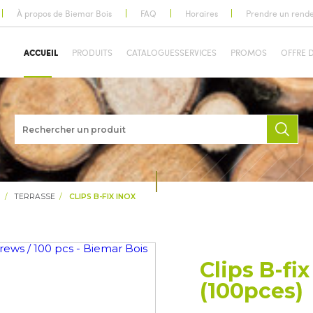
À propos de Biemar Bois
FAQ
Horaires
Prendre un rend
ACCUEIL
PRODUITS
CATALOGUES
SERVICES
PROMOS
OFFRE 
N
TERRASSE
CLIPS B-FIX INOX
Clips B-fix
(100pces)