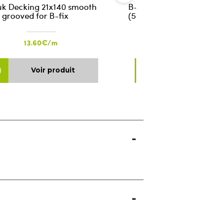
k Decking 21x140 smooth
B-FIX Black Connectors
 grooved for B-fix
(50 pcs)
13.60€/m
107.56€/pce
Voir produit
Voir produ