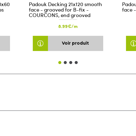
0x60
Padouk Decking 21x120 smooth
Padou
es
face - grooved for B-fix -
face -
COURCONS, end grooved
8.99€/m
Voir produit