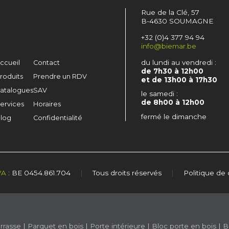
Rue de la Clé, 57
B-4630 SOUMAGNE
+32 (0)4 377 94 94
info@biemar.be
du lundi au vendredi :
ccueil
Contact
de 7h30 à 12h00
roduits
Prendre un RDV
et de 13h00 à 17h30
atalogues
SAV
le samedi :
de 8h00 à 12h00
ervices
Horaires
fermé le dimanche
log
Confidentialité
VA
: BE 0454.861.704
|
Tous droits réservés
|
Politique de 
rrasse
|
Parquet en bois
|
Porte intérieure
|
Bloc porte en bois
|
B