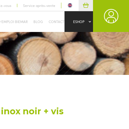
ez-vous
Service après-vente
D’EMPLOI BIEMAR
BLOG
CONTACT
ESHOP
 inox noir + vis