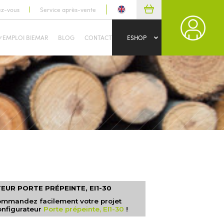
ez-vous
Service après-vente
D’EMPLOI BIEMAR
BLOG
CONTACT
ESHOP
UR PORTE PRÉPEINTE, EI1-30
ommandez facilement votre projet
onfigurateur
Porte prépeinte, EI1-30
!