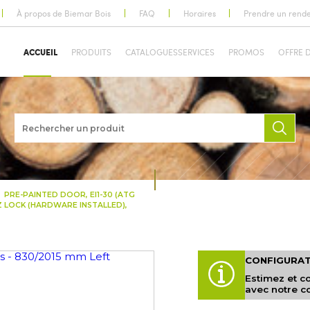
À propos de Biemar Bois
FAQ
Horaires
Prendre un rend
ACCUEIL
PRODUITS
CATALOGUES
SERVICES
PROMOS
OFFRE 
PRE-PAINTED DOOR, EI1-30 (ATG
 PZ LOCK (HARDWARE INSTALLED),
CONFIGURATE
Estimez et c
avec notre c