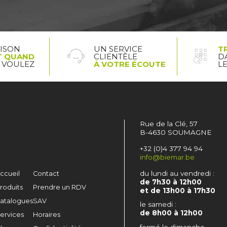
AISON
UN SERVICE
T
T QUAND
CLIENTÈLE
D
 VOULEZ
À VOTRE ÉCOUTE
L
Rue de la Clé, 57
B-4630 SOUMAGNE
+32 (0)4 377 94 94
info@biemar.be
du lundi au vendredi :
ccueil
Contact
de 7h30 à 12h00
roduits
Prendre un RDV
et de 13h00 à 17h30
atalogues
SAV
le samedi :
de 8h00 à 12h00
ervices
Horaires
fermé le dimanche