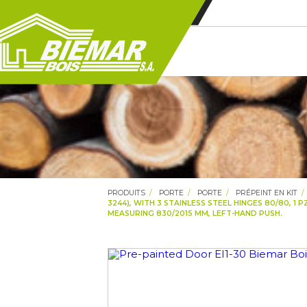
PRODUITS
PORTE
PORTE
PRÉPEINT EN KIT
3244), WITH 3 STAINLESS STEEL HINGES 80/80, 1
MEASURING 830/2015 MM, LEFT-HAND PUSH.