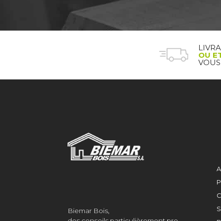
LIVR
OU E
VOUS
A
P
C
S
Biemar Bois,
des conseils particulièrement pro.