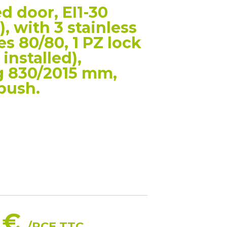
d door, EI1-30
, with 3 stainless
es 80/80, 1 PZ lock
installed),
 830/2015 mm,
push.
 €
/PCE TTC