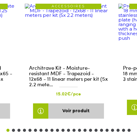
ACCESSOIRES
d
Architrave Kit - Moisture-
Pre-pa
1x65 -
resistant MDF - Trapezoid -
18 mm
5x
12x68 - 11 linear meters per kit (5x
3 stai
2.2 mete…
15.02€/pce
Voir produit