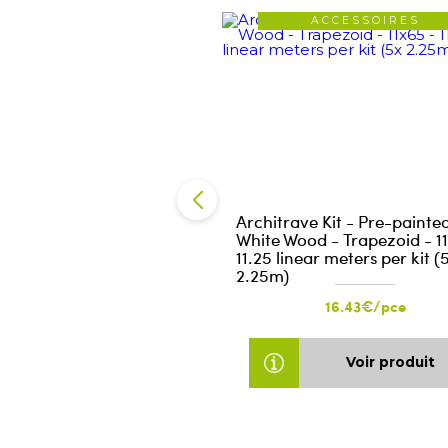
ACCESSOIRES
Architrave Kit - Pre-painte
White Wood - Trapezoid - 1
11.25 linear meters per kit (
2.25m)
16.43€/pce
Voir produit