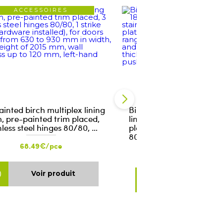
ACCESSOIRES
ACCESSOIRES
inted birch multiplex lining
Birch multiplex pre-pai
, pre-painted trim placed,
lining 18 mm, pre-painte
nless steel hinges 80/80, …
placed, 3 stainless steel 
80/80, …
68.49€/pce
80.25€/pce
Voir produit
Voir produ