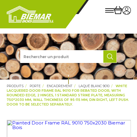
PRODUITS
PORTE
ENCADREMENT
LAQUÉ BLANC 9010
WHITE
LACQUERED DOOR FRAME RAL 9010 FOR REBATED DOOR, WITH
ROUNDED EDGE, 2 HINGES, 1 STANDARD STRIKE PLATE, MEASURING
750*2030 MM, WALL THICKNESS OF 95-115 MM, DIN RIGHT, LEFT PUSH.
DOOR TO BE SELECTED SEPARATELY.