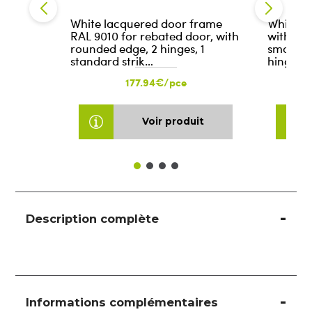
White lacquered door frame
White l
RAL 9010 for rebated door, with
with reb
rounded edge, 2 hinges, 1
smooth w
standard strik…
hinges, 
177.94€/pce
Voir produit
Description complète
Informations complémentaires