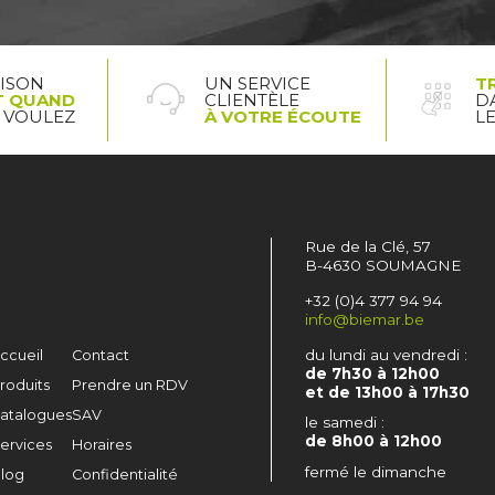
AISON
UN SERVICE
T
T QUAND
CLIENTÈLE
D
 VOULEZ
À VOTRE ÉCOUTE
L
Rue de la Clé, 57
B-4630 SOUMAGNE
+32 (0)4 377 94 94
info@biemar.be
du lundi au vendredi :
ccueil
Contact
de 7h30 à 12h00
roduits
Prendre un RDV
et de 13h00 à 17h30
atalogues
SAV
le samedi :
de 8h00 à 12h00
ervices
Horaires
fermé le dimanche
log
Confidentialité