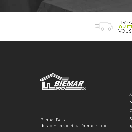
LIVR
OU E
VOUS
A
P
C
S
Biemar Bois,
des conseils particulièrement pro.
B