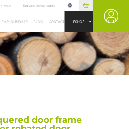
ez-vous
Service après-vente
D’EMPLOI BIEMAR
BLOG
CONTACT
ESHOP
quered door frame
or rebated door,