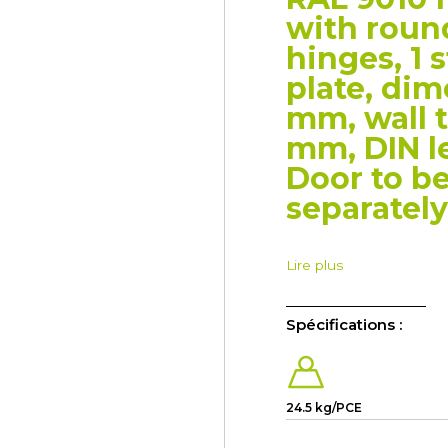
with roun
hinges, 1 
plate, di
mm, wall 
mm, DIN le
Door to be
separately
Lire plus
Spécifications :
24.5 kg/PCE