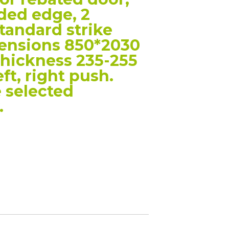
ded edge, 2
standard strike
mensions 850*2030
thickness 235-255
ft, right push.
 selected
.