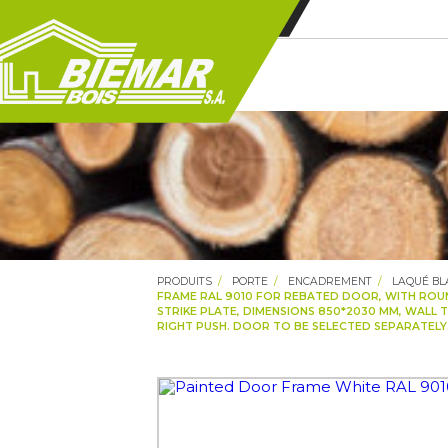
PRODUITS
PORTE
ENCADREMENT
LAQUÉ BL
FRAME RAL 9010 FOR REBATED DOOR, WITH ROUN
STRIKE PLATE, DIMENSIONS 850*2030 MM, WALL TH
RIGHT PUSH. DOOR TO BE SELECTED SEPARATELY