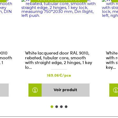
9010
White lacquered door RAL 9010,
White
smooth
rebated, tubular core, smooth
with 
 1
with straight edge, 2 hinges, 1 key
with s
lo…
key…
169.06€/pce
Voir produit