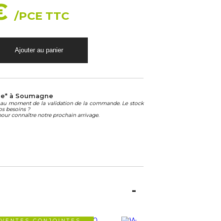
 €
/PCE TTC
le* à Soumagne
té au moment de la validation de la commande. Le stock
os besoins ?
our connaître notre prochain arrivage.
VENTES CONJOINTES
VENTES CONJOIN