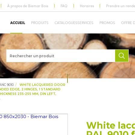
À propos de Biemar Bois
FAQ
Horaires
Prendre un rend
ACCUEIL
PRODUITS
CATALOGUES
SERVICES
PROMOS
OFFRE 
ANC 9010
WHITE LACQUERED DOOR
DED EDGE, 2 HINGES, 1 STANDARD
ICKNESS 235-255 MM, DIN LEFT,
.
White lac
RAL 9010 f