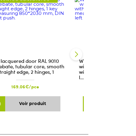
 lacquered door RAL 9010
White lacquered door R
rebate, tubular core, smooth
with rebate, tubular cor
traight edge, 2 hinges, 1
with square edge, 2 hing
l…
169.06€/pce
169.06€/pce
Voir produit
Voir produ